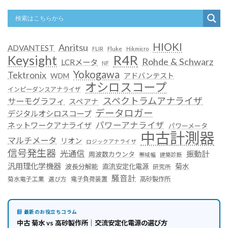
HIOKI
Anritsu
ADVANTEST
FLIR
Fluke
Hikmicro
R4R
Keysight
Rohde & Schwarz
LCRメータ
NF
Yokogawa
Tektronix
WDM
アドバンテスト
オシロスコープ
インピーダンスアナライザ
スペクトラムアナライザ
サーモグラフィ
スペアナ
データロガー
デジタルオシロスコープ
パワーアナライザ
ネットワークアナライザ
パワーメータ
中古計測器
マルチメータ
リオン
ロジックアナライザ
信号発生器
光通信
振動計
周波数カウンタ
帯域幅
建築診断
汎用理化学機器
菊水
波長分解能
直流安定化電源
研究所
騒音計
菊水電子工業
電子負荷装置
高砂製作所
選び方
最新のお役立ちコラム
中古 菊水 vs 高砂製作所｜交流安定化電源の選び方