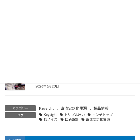
中古 菊水電子工業 PAK20-18A 直流安定化電源
2026年7月6日
ロジックアナライザとオシロスコープの違いとは？用途・得意
な測定・選び方を徹底比較
2026年6月24日
信号発生器の用途別選び方：ファンクション・ベクトル・アー
ビトラリの違いと現場別おすすめ
2026年6月23日
Keysight
、
直流安定化電源
、
製品情報
カテゴリー
Keysight
トリプル出力
ベンチトップ
タグ
低ノイズ
回路設計
直流安定化電源