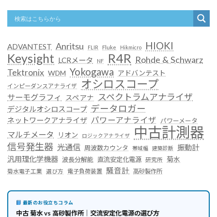
HIOKI
Anritsu
ADVANTEST
FLIR
Fluke
Hikmicro
R4R
Keysight
Rohde & Schwarz
LCRメータ
NF
Yokogawa
Tektronix
WDM
アドバンテスト
オシロスコープ
インピーダンスアナライザ
スペクトラムアナライザ
サーモグラフィ
スペアナ
データロガー
デジタルオシロスコープ
パワーアナライザ
ネットワークアナライザ
パワーメータ
中古計測器
マルチメータ
リオン
ロジックアナライザ
信号発生器
光通信
振動計
周波数カウンタ
帯域幅
建築診断
汎用理化学機器
菊水
波長分解能
直流安定化電源
研究所
騒音計
菊水電子工業
電子負荷装置
高砂製作所
選び方
最新のお役立ちコラム
中古 菊水 vs 高砂製作所｜交流安定化電源の選び方