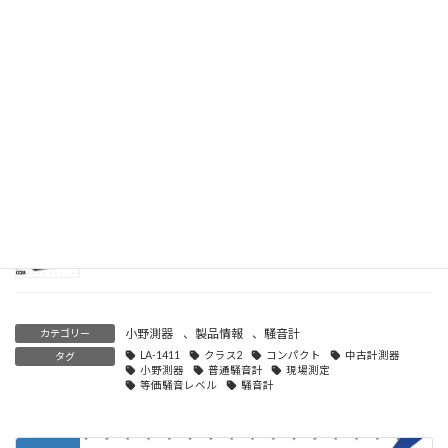
中古 Keysight MSOS804A Sシリーズハイエンドオシロスコープ
2026年6月19日
中古 Tektronix AFG3252C 任意波形/ファンクション発生器
2026年6月19日
中古 Keysight 33622A 任意波形発生器
2026年6月19日
小野測器
、
製品情報
、
騒音計
カテゴリー
LA-1411
クラス2
コンパクト
中古計測器
タグ
小野測器
普通騒音計
現場測定
等価騒音レベル
騒音計