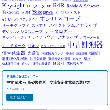
R4R
Keysight
Rohde & Schwarz
LCRメータ
NF
Yokogawa
Tektronix
WDM
アドバンテスト
オシロスコープ
インピーダンスアナライザ
スペクトラムアナライザ
サーモグラフィ
スペアナ
データロガー
デジタルオシロスコープ
パワーアナライザ
ネットワークアナライザ
パワーメータ
中古計測器
マルチメータ
リオン
ロジックアナライザ
信号発生器
光通信
振動計
周波数カウンタ
帯域幅
建築診断
汎用理化学機器
菊水
波長分解能
直流安定化電源
研究所
騒音計
高砂製作所
菊水電子工業
電子負荷装置
選び方
📘 最新のお役立ちコラム
中古 菊水 vs 高砂製作所｜交流安定化電源の選び方
2026年8月6日
続きを読む →