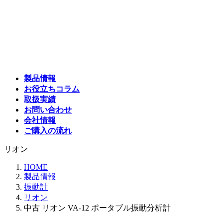
コ
ナ
ン
ビ
テ
ゲ
ン
ー
ツ
シ
へ
ョ
ス
ン
製品情報
キ
に
お役立ちコラム
ッ
移
取扱実績
プ
動
お問い合わせ
会社情報
ご購入の流れ
リオン
HOME
製品情報
振動計
リオン
中古 リオン VA-12 ポータブル振動分析計