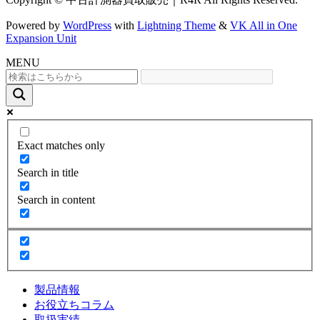
Powered by
WordPress
with
Lightning Theme
&
VK All in One
Expansion Unit
MENU
Exact matches only
Search in title
Search in content
製品情報
お役立ちコラム
取扱実績