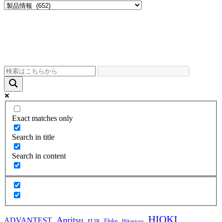
Exact matches only
Search in title
Search in content
HIOKI
Anritsu
ADVANTEST
Fluke
FLIR
Hikmicro