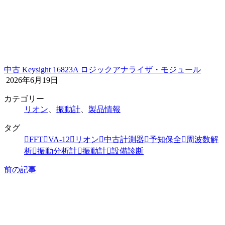
中古 Keysight 16823A ロジックアナライザ・モジュール
2026年6月19日
カテゴリー
リオン
、
振動計
、
製品情報
タグ
FFT
VA-12
リオン
中古計測器
予知保全
周波数解
析
振動分析計
振動計
設備診断
前の記事