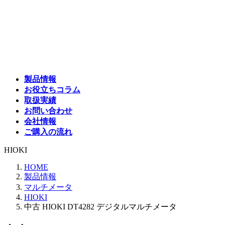
コ
ナ
ン
ビ
テ
ゲ
ン
ー
ツ
シ
へ
ョ
ス
ン
製品情報
キ
に
お役立ちコラム
ッ
移
取扱実績
プ
動
お問い合わせ
会社情報
ご購入の流れ
HIOKI
HOME
製品情報
マルチメータ
HIOKI
中古 HIOKI DT4282 デジタルマルチメータ