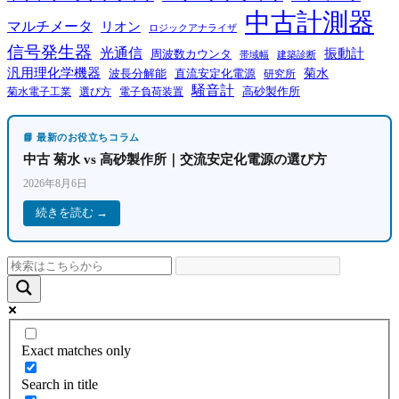
中古計測器
マルチメータ
リオン
ロジックアナライザ
信号発生器
光通信
振動計
周波数カウンタ
帯域幅
建築診断
汎用理化学機器
菊水
波長分解能
直流安定化電源
研究所
騒音計
高砂製作所
菊水電子工業
電子負荷装置
選び方
📘 最新のお役立ちコラム
中古 菊水 vs 高砂製作所｜交流安定化電源の選び方
2026年8月6日
続きを読む →
Exact matches only
Search in title