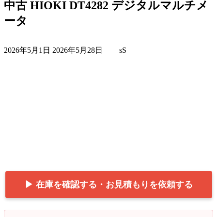
中古 HIOKI DT4282 デジタルマルチメ
ータ
最
2026年5月1日
2026年5月28日
sS
終
更
新
日
時
:
▶ 在庫を確認する・お見積もりを依頼する