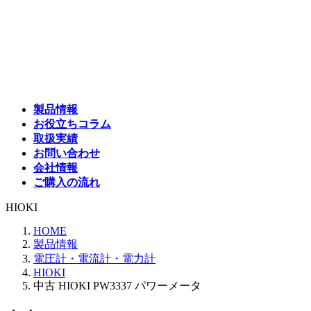
コ
ナ
ン
ビ
テ
ゲ
ン
ー
ツ
シ
へ
ョ
ス
ン
製品情報
キ
に
お役立ちコラム
ッ
移
取扱実績
プ
動
お問い合わせ
会社情報
ご購入の流れ
HIOKI
HOME
製品情報
電圧計・電流計・電力計
HIOKI
中古 HIOKI PW3337 パワーメータ