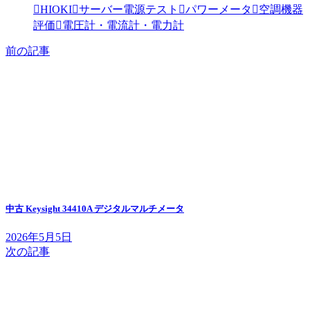
HIOKI
サーバー電源テスト
パワーメータ
空調機器
評価
電圧計・電流計・電力計
前の記事
中古 Keysight 34410A デジタルマルチメータ
2026年5月5日
次の記事