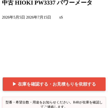
中古 HIOKI PW3337 パワーメータ
最
2026年5月5日
2026年7月15日
sS
終
更
新
日
時
:
▶ 在庫を確認する・お見積もりを依頼する
型番・希望台数・用途をお知らせください。R4Rが在庫を確認し
てご連絡します。