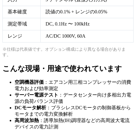
基本確度
読値の0.1% + レンジの0.05%
測定帯域
DC, 0.1Hz 〜 100kHz
レンジ
AC/DC 1000V, 60A
※仕様は代表値です。オプション構成により異なる場合がありま
す。
こんな現場・用途で使われています
空調機器評価
：エアコン用三相コンプレッサーの消費
電力および効率測定
サーバー電源テスト
：データセンター向け多相出力電
源の負荷バランス評価
DCモータ解析
：ブラシレスDCモータの制御基板から
モータまでの電力変換解析
高周波加熱
：誘導加熱(IH)調理器などの高周波大電流
デバイスの電力計測