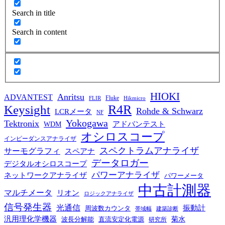
Search in title
Search in content
HIOKI
Anritsu
ADVANTEST
Fluke
FLIR
Hikmicro
R4R
Keysight
Rohde & Schwarz
LCRメータ
NF
Yokogawa
Tektronix
WDM
アドバンテスト
オシロスコープ
インピーダンスアナライザ
スペクトラムアナライザ
サーモグラフィ
スペアナ
データロガー
デジタルオシロスコープ
パワーアナライザ
ネットワークアナライザ
パワーメータ
中古計測器
マルチメータ
リオン
ロジックアナライザ
信号発生器
光通信
振動計
周波数カウンタ
帯域幅
建築診断
汎用理化学機器
菊水
波長分解能
直流安定化電源
研究所