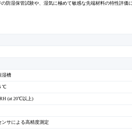
ージの防湿保管試験や、湿気に極めて敏感な先端材料の特性評価に
恒湿槽
5 ℃
RH (at 20℃以上)
センサによる高精度測定