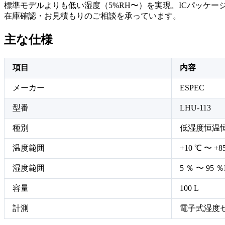
標準モデルよりも低い湿度（5%RH〜）を実現。ICパッケ
在庫確認・お見積もりのご相談を承っています。
主な仕様
項目
内容
メーカー
ESPEC
型番
LHU-113
種別
低湿度恒温
温度範囲
+10 ℃ 〜 +8
湿度範囲
5 ％ 〜 95 ％
容量
100 L
計測
電子式湿度