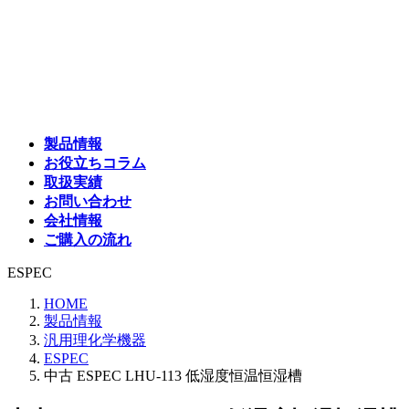
コ
ナ
ン
ビ
テ
ゲ
ン
ー
ツ
シ
へ
ョ
ス
ン
製品情報
キ
に
お役立ちコラム
ッ
移
取扱実績
プ
動
お問い合わせ
会社情報
ご購入の流れ
ESPEC
HOME
製品情報
汎用理化学機器
ESPEC
中古 ESPEC LHU-113 低湿度恒温恒湿槽