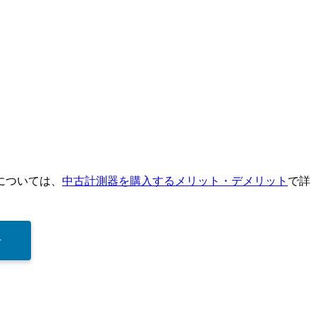
については、
中古計測器を購入するメリット・デメリット
で詳
▶