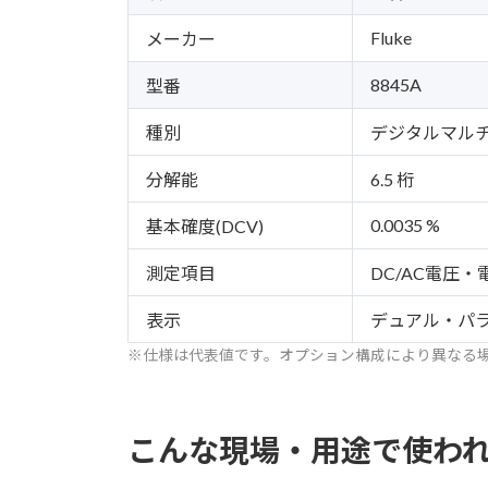
Fluke
メーカー
8845A
型番
種別
デジタルマル
分解能
6.5 桁
0.0035 %
基本確度(DCV)
測定項目
DC/AC電圧
表示
デュアル・パ
※仕様は代表値です。オプション構成により異なる
こんな現場・用途で使わ