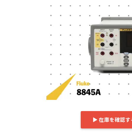
日
時
:
▶ 在庫を確認