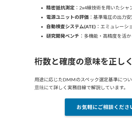
精密抵抗測定
：2x4線技術を用いたシ
電源ユニットの評価
：基準電圧の出力安
自動検査システム(ATE)
：エミュレーショ
研究開発ベンチ
：多機能・高精度を活か
桁数と確度の意味を正し
用途に応じたDMMのスペック選定基準につ
意味
にて詳しく実務目線で解説しています。
お気軽にご相談くださ