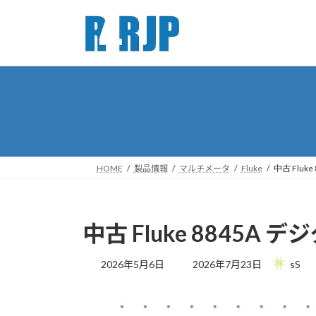
コ
ナ
ン
ビ
テ
ゲ
ン
ー
ツ
シ
へ
ョ
ス
ン
キ
に
ッ
移
プ
動
HOME
製品情報
マルチメータ
Fluke
中古 Flu
中古 Fluke 8845A
最
2026年5月6日
2026年7月23日
sS
終
更
新