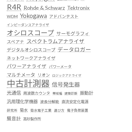
R4R
Rohde & Schwarz
Tektronix
Yokogawa
WDM
アドバンテスト
インピーダンスアナライザ
オシロスコープ
サーモグラフィ
スペクトラムアナライザ
スペアナ
データロガー
デジタルオシロスコープ
ネットワークアナライザ
パワーアナライザ
パワーメータ
マルチメータ
リオン
ロジックアナライザ
中古計測器
信号発生器
光通信
振動計
周波数カウンタ
帯域幅
建築診断
汎用理化学機器
波長分解能
直流安定化電源
菊水
菊水電子工業
電子負荷装置
研究所
選び方
騒音計
高砂製作所