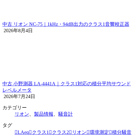
中古 リオン NC-75｜1kHz・94dB出力のクラス1音響校正器
2026年8月4日
中古 小野測器 LA-4441A｜クラス1対応の積分平均サウンド
レベルメータ
2026年7月24日
カテゴリー
リオン
、
製品情報
、
騒音計
タグ
LAeq
クラス1
クラス2
リオン
環境測定
積分騒音