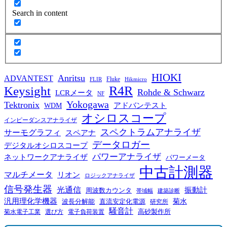
Search in content
HIOKI
Anritsu
ADVANTEST
Fluke
FLIR
Hikmicro
R4R
Keysight
Rohde & Schwarz
LCRメータ
NF
Yokogawa
Tektronix
WDM
アドバンテスト
オシロスコープ
インピーダンスアナライザ
スペクトラムアナライザ
サーモグラフィ
スペアナ
データロガー
デジタルオシロスコープ
パワーアナライザ
ネットワークアナライザ
パワーメータ
中古計測器
マルチメータ
リオン
ロジックアナライザ
信号発生器
光通信
振動計
周波数カウンタ
帯域幅
建築診断
汎用理化学機器
菊水
波長分解能
直流安定化電源
研究所
騒音計
高砂製作所
菊水電子工業
電子負荷装置
選び方