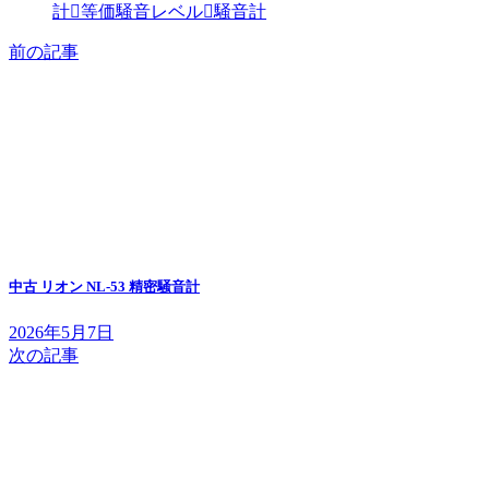
計
等価騒音レベル
騒音計
前の記事
中古 リオン NL-53 精密騒音計
2026年5月7日
次の記事