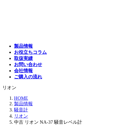
コ
ナ
ン
ビ
テ
ゲ
ン
ー
ツ
シ
へ
ョ
ス
ン
製品情報
キ
に
お役立ちコラム
ッ
移
取扱実績
プ
動
お問い合わせ
会社情報
ご購入の流れ
リオン
HOME
製品情報
騒音計
リオン
中古 リオン NA-37 騒音レベル計