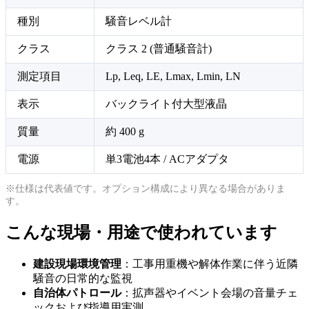
種別
騒音レベル計
クラス
クラス 2 (普通騒音計)
測定項目
Lp, Leq, LE, Lmax, Lmin, LN
表示
バックライト付大型液晶
質量
約 400 g
電源
単3電池4本 / ACアダプタ
※仕様は代表値です。オプション構成により異なる場合がありま
す。
こんな現場・用途で使われています
建設現場環境管理
：工事用重機や解体作業に伴う近隣
騒音の日常的な監視
自治体パトロール
：拡声器やイベント会場の音量チェ
ックおよび指導用実測