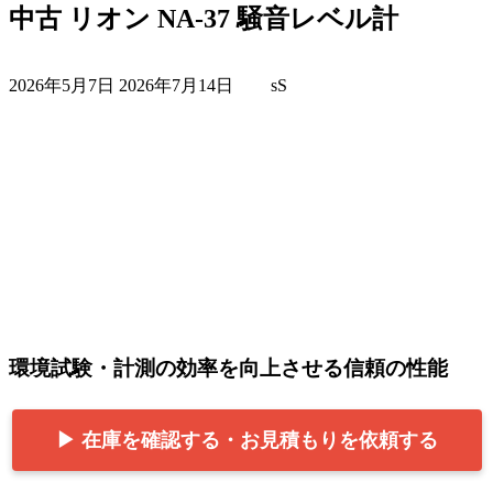
中古 リオン NA-37 騒音レベル計
最
2026年5月7日
2026年7月14日
sS
終
更
新
日
時
:
環境試験・計測の効率を向上させる信頼の性能
▶ 在庫を確認する・お見積もりを依頼する