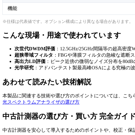
機能
※仕様は代表値です。オプション構成により異なる場合があります。
こんな現場・用途で使われています
次世代DWDM評価
：12.5GHz/25GHz間隔等の超高
超狭帯域フィルタ
：FBGや薄膜フィルタの急峻な遮断
高出力LD評価
：ピーク近傍の微弱なノイズ分布を80d
光学研究
：アドバンテスト製最高峰OSAによる究極の
あわせて読みたい技術解説
本製品に関連する技術や選び方のポイントについては、こち
光スペクトラムアナライザの選び方
中古計測器の選び方・買い方 完全ガイ
中古計測器を安心して導入するためのポイントや、校正・保