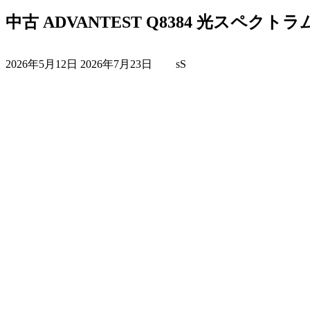
中古 ADVANTEST Q8384 光スペク
最
2026年5月12日
2026年7月23日
sS
終
更
新
日
時
: