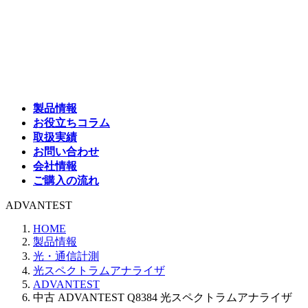
コ
ナ
ン
ビ
テ
ゲ
ン
ー
ツ
シ
へ
ョ
ス
ン
製品情報
キ
に
お役立ちコラム
ッ
移
取扱実績
プ
動
お問い合わせ
会社情報
ご購入の流れ
ADVANTEST
HOME
製品情報
光・通信計測
光スペクトラムアナライザ
ADVANTEST
中古 ADVANTEST Q8384 光スペクトラムアナライザ