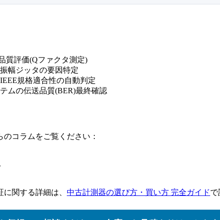
品質評価(Qファクタ測定)
振幅ジッタの要因特定
EEE規格適合性の自動判定
ムの伝送品質(BER)最終確認
らのコラムをご覧ください：
ド
証に関する詳細は、
中古計測器の選び方・買い方 完全ガイド
で