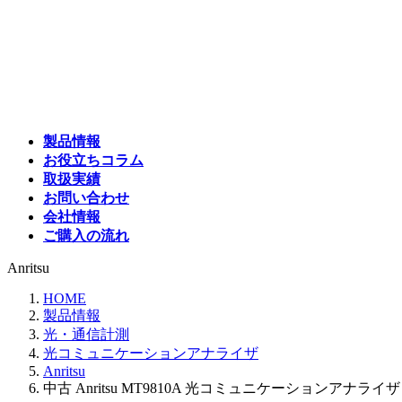
コ
ナ
ン
ビ
テ
ゲ
ン
ー
ツ
シ
へ
ョ
ス
ン
製品情報
キ
に
お役立ちコラム
ッ
移
取扱実績
プ
動
お問い合わせ
会社情報
ご購入の流れ
Anritsu
HOME
製品情報
光・通信計測
光コミュニケーションアナライザ
Anritsu
中古 Anritsu MT9810A 光コミュニケーションアナライザ