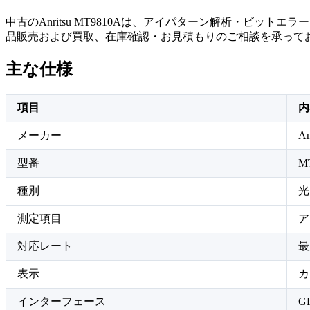
中古のAnritsu MT9810Aは、アイパターン解析・ビ
品販売および買取、在庫確認・お見積もりのご相談を承って
主な仕様
項目
内
メーカー
An
型番
M
種別
光
測定項目
ア
対応レート
最
表示
カ
インターフェース
GP