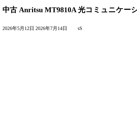
中古 Anritsu MT9810A 光コミュニ
最
2026年5月12日
2026年7月14日
sS
終
更
新
日
時
: