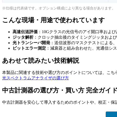
※仕様は代表値です。オプション構成により異なる場合があります。
こんな現場・用途で使われています
高速伝送評価
：10Gクラスの光信号のアイ開口率および
ジッタ解析
：クロック抽出後のタイミングジッタおよび
光トランシーバ開発
：送信波形のマスクテストによる、I
ビットエラー測定
：減衰器と組み合わせた、光通信システ
あわせて読みたい技術解説
本製品に関連する技術や選び方のポイントについては、こち
光スペクトラムアナライザの選び方
中古計測器の選び方・買い方 完全ガイ
中古計測器を安心して導入するためのポイントや、校正・保