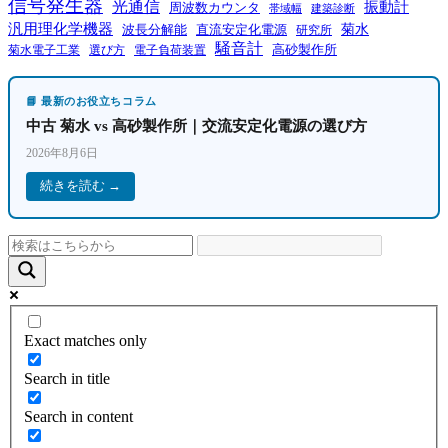
信号発生器
光通信
振動計
周波数カウンタ
帯域幅
建築診断
汎用理化学機器
菊水
波長分解能
直流安定化電源
研究所
騒音計
高砂製作所
菊水電子工業
電子負荷装置
選び方
📘 最新のお役立ちコラム
中古 菊水 vs 高砂製作所｜交流安定化電源の選び方
2026年8月6日
続きを読む →
Exact matches only
Search in title
Search in content