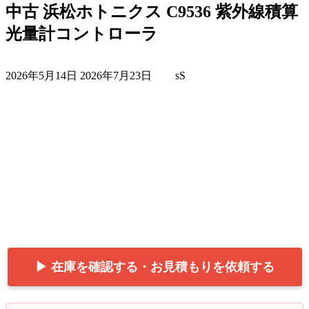
中古 浜松ホトニクス C9536 紫外線積算
光量計コントローラ
最
2026年5月14日
2026年7月23日
sS
終
更
新
日
時
:
▶ 在庫を確認する・お見積もりを依頼する