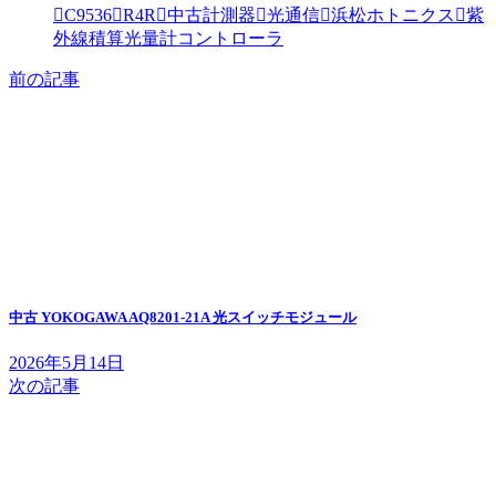
C9536
R4R
中古計測器
光通信
浜松ホトニクス
紫
外線積算光量計コントローラ
前の記事
中古 YOKOGAWA AQ8201-21A 光スイッチモジュール
2026年5月14日
次の記事