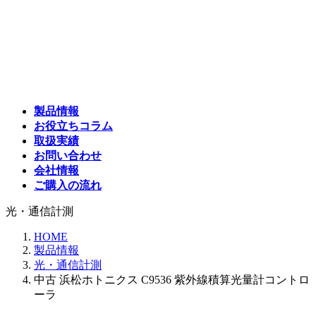
コ
ナ
ン
ビ
テ
ゲ
ン
ー
ツ
シ
へ
ョ
ス
ン
製品情報
キ
に
お役立ちコラム
ッ
移
取扱実績
プ
動
お問い合わせ
会社情報
ご購入の流れ
光・通信計測
HOME
製品情報
光・通信計測
中古 浜松ホトニクス C9536 紫外線積算光量計コントロ
ーラ