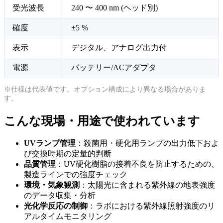
受光波長
240 〜 400 nm (ヘッド別)
確度
±5 %
表示
デジタル、アナログ出力付
電源
バッテリー/ACアダプタ
※仕様は代表値です。オプション構成により異なる場合がありま
す。
こんな現場・用途で使われています
UVランプ管理
：殺菌用・硬化用ランプの出力低下およ
び交換時期の定量的判断
品質管理
：UV硬化樹脂の接着不良を防止するための、
製造ラインでの強度チェック
環境・気象観測
：太陽光に含まれる紫外線の地表強度
のデータ収集・分析
光化学反応の制御
：ラボにおける紫外線照射強度のリ
アルタイムモニタリング