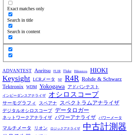
Exact matches only
Search in title
Search in content
HIOKI
Anritsu
ADVANTEST
Fluke
FLIR
Hikmicro
R4R
Keysight
Rohde & Schwarz
LCRメータ
NF
Yokogawa
Tektronix
WDM
アドバンテスト
オシロスコープ
インピーダンスアナライザ
スペクトラムアナライザ
サーモグラフィ
スペアナ
データロガー
デジタルオシロスコープ
パワーアナライザ
ネットワークアナライザ
パワーメータ
中古計測器
マルチメータ
リオン
ロジックアナライザ