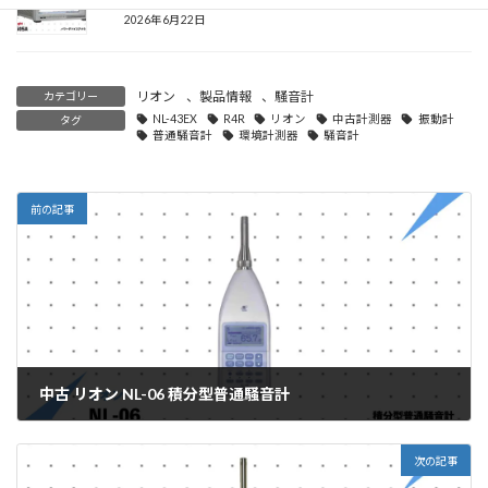
2026年6月22日
リオン
、
製品情報
、
騒音計
カテゴリー
NL-43EX
R4R
リオン
中古計測器
振動計
タグ
普通騒音計
環境計測器
騒音計
前の記事
中古 リオン NL-06 積分型普通騒音計
2026年5月20日
次の記事