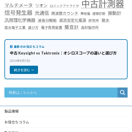
中古計測器
マルチメータ
リオン
ロジックアナライザ
信号発生器
光通信
振動計
周波数カウンタ
帯域幅
建築診断
汎用理化学機器
菊水
波長分解能
直流安定化電源
研究所
騒音計
菊水電子工業
電子負荷装置
高砂製作所
選び方
最新のお役立ちコラム
中古 Keysight vs Tektronix｜オシロスコープの違いと選び方
2026年8月5日
続きを読む →
製品情報
お役立ちコラム