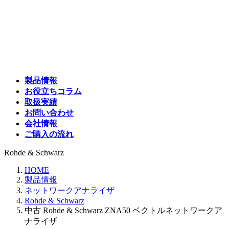
コ
ナ
ン
ビ
テ
ゲ
ン
ー
ツ
シ
へ
ョ
ス
ン
製品情報
キ
に
お役立ちコラム
ッ
移
取扱実績
プ
動
お問い合わせ
会社情報
ご購入の流れ
Rohde & Schwarz
HOME
製品情報
ネットワークアナライザ
Rohde & Schwarz
中古 Rohde & Schwarz ZNA50 ベクトルネットワークア
ナライザ