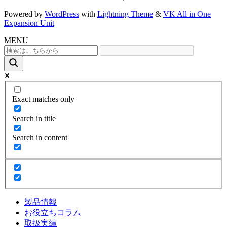
Powered by
WordPress
with
Lightning Theme
&
VK All in One
Expansion Unit
MENU
Exact matches only
Search in title
Search in content
製品情報
お役立ちコラム
取扱実績