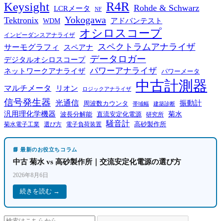
R4R
Keysight
Rohde & Schwarz
LCRメータ
NF
Yokogawa
Tektronix
WDM
アドバンテスト
オシロスコープ
インピーダンスアナライザ
スペクトラムアナライザ
サーモグラフィ
スペアナ
データロガー
デジタルオシロスコープ
パワーアナライザ
ネットワークアナライザ
パワーメータ
中古計測器
マルチメータ
リオン
ロジックアナライザ
信号発生器
光通信
振動計
周波数カウンタ
帯域幅
建築診断
汎用理化学機器
菊水
波長分解能
直流安定化電源
研究所
騒音計
高砂製作所
菊水電子工業
電子負荷装置
選び方
📘 最新のお役立ちコラム
中古 菊水 vs 高砂製作所｜交流安定化電源の選び方
2026年8月6日
続きを読む →