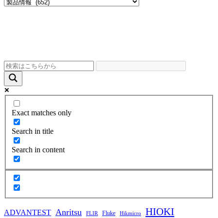
Exact matches only
Search in title
Search in content
HIOKI
Anritsu
ADVANTEST
Fluke
FLIR
Hikmicro