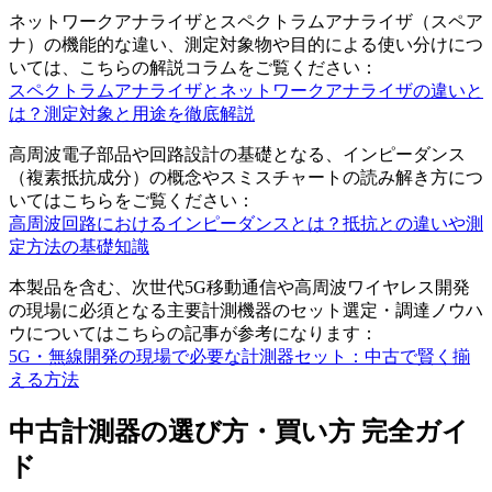
ネットワークアナライザとスペクトラムアナライザ（スペア
ナ）の機能的な違い、測定対象物や目的による使い分けにつ
いては、こちらの解説コラムをご覧ください：
スペクトラムアナライザとネットワークアナライザの違いと
は？測定対象と用途を徹底解説
高周波電子部品や回路設計の基礎となる、インピーダンス
（複素抵抗成分）の概念やスミスチャートの読み解き方につ
いてはこちらをご覧ください：
高周波回路におけるインピーダンスとは？抵抗との違いや測
定方法の基礎知識
本製品を含む、次世代5G移動通信や高周波ワイヤレス開発
の現場に必須となる主要計測機器のセット選定・調達ノウハ
ウについてはこちらの記事が参考になります：
5G・無線開発の現場で必要な計測器セット：中古で賢く揃
える方法
中古計測器の選び方・買い方 完全ガイ
ド