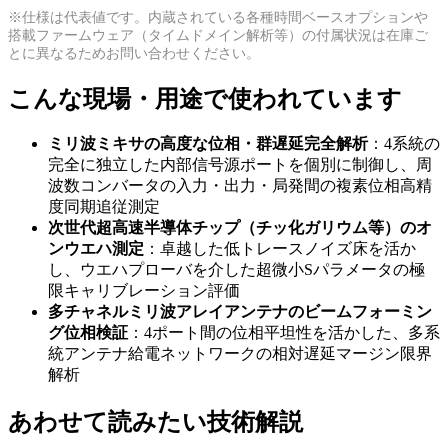
※仕様は代表値です。内蔵されている各種時間ベースオプションや
搭載ファームウェア（タイムドメイン解析等）の付属状況は在庫ご
とに異なるためお問い合わせください。
こんな現場・用途で使われています
ミリ波ミキサの高度な位相・群遅延完全解析
：4系統の
完全に独立した内部信号源ポートを個別に制御し、周
波数コンバータの入力・出力・局発間の複素位相高精
度同期追従測定
次世代超高速半導体チップ（チッ化ガリウム等）のオ
ンウエハ測定
：卓越した低トレースノイズ床を活か
し、ウエハプローバを介した超微小Sパラメータの極
限キャリブレーション評価
多チャネルミリ波アレイアンテナのビームフォーミン
グ位相検証
：4ポート間の位相平坦性を活かした、多系
統アンテナ給電ネットワークの相対遅延マージン限界
解析
あわせて読みたい技術解説