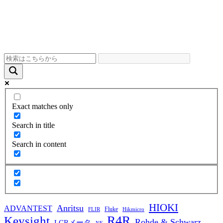
Exact matches only
Search in title
Search in content
HIOKI
Anritsu
ADVANTEST
Fluke
FLIR
Hikmicro
R4R
Keysight
Rohde & Schwarz
LCRメータ