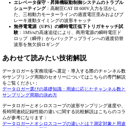
エレベータ保守・昇降機駆動制御システムのトラブル
シューティング
：高耐圧CAT III 600V入力を活かし
た、三相動力モーターラインの過渡電圧歪みおよびブ
レーキ連動タイミングの波形キャッチ
無停電電源（UPS）の瞬時電圧低下トリガキャッチ試
験
：1MS/sの高速追従により、商用電源の瞬時電圧ド
ロップ（瞬停）からバックアップラインへの過渡切替
波形を無欠損ロギング
あわせて読みたい技術解説
データロガーを実務現場へ選定・導入する際のチャンネル数
やサンプリング周期のセオリーについてはこちらの専門解説
をご覧ください：
データロガー選びの基礎知識：用途に応じたチャンネル数と
サンプリング周期の決め方
データロガーとオシロスコープの波形サンプリング速度や、
長時間連続記録性能の違いに関する比較解説はこちらのコラ
ムが参考になります：
データロガーとオシロスコープの違いとは？測定対象と用途