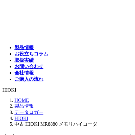
コ
ナ
ン
ビ
テ
ゲ
ン
ー
ツ
シ
へ
ョ
ス
ン
製品情報
キ
に
お役立ちコラム
ッ
移
取扱実績
プ
動
お問い合わせ
会社情報
ご購入の流れ
HIOKI
HOME
製品情報
データロガー
HIOKI
中古 HIOKI MR8880 メモリハイコーダ