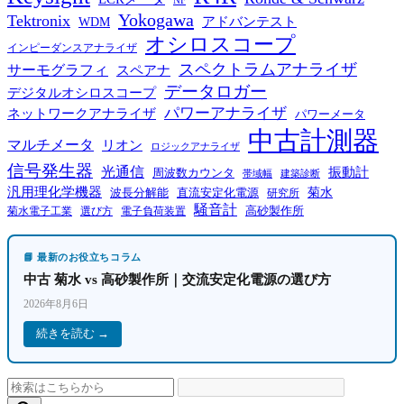
NF
Yokogawa
Tektronix
WDM
アドバンテスト
オシロスコープ
インピーダンスアナライザ
スペクトラムアナライザ
サーモグラフィ
スペアナ
データロガー
デジタルオシロスコープ
パワーアナライザ
ネットワークアナライザ
パワーメータ
中古計測器
マルチメータ
リオン
ロジックアナライザ
信号発生器
光通信
振動計
周波数カウンタ
帯域幅
建築診断
汎用理化学機器
菊水
波長分解能
直流安定化電源
研究所
騒音計
高砂製作所
菊水電子工業
電子負荷装置
選び方
📘 最新のお役立ちコラム
中古 菊水 vs 高砂製作所｜交流安定化電源の選び方
2026年8月6日
続きを読む →