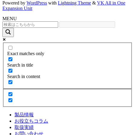
Powered by
WordPress
with
Lightning Theme
&
VK All in One
Expansion Unit
MENU
Exact matches only
Search in title
Search in content
製品情報
お役立ちコラム
取扱実績
お問い合わせ