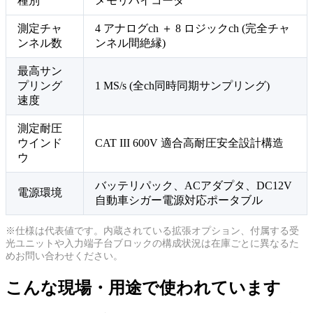
種別
メモリハイコーダ
測定チャ
4 アナログch ＋ 8 ロジックch (完全チャ
ンネル数
ンネル間絶縁)
最高サン
プリング
1 MS/s (全ch同時同期サンプリング)
速度
測定耐圧
ウインド
CAT III 600V 適合高耐圧安全設計構造
ウ
バッテリパック、ACアダプタ、DC12V
電源環境
自動車シガー電源対応ポータブル
※仕様は代表値です。内蔵されている拡張オプション、付属する受
光ユニットや入力端子台ブロックの構成状況は在庫ごとに異なるた
めお問い合わせください。
こんな現場・用途で使われています