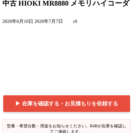
中古 HIOKI MR8880 メモリハイコーダ
最
2026年6月10日
2026年7月7日
sS
終
更
新
日
時
:
▶ 在庫を確認する・お見積もりを依頼する
型番・希望台数・用途をお知らせください。R4Rが在庫を確認し
てご連絡します。