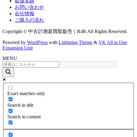
取扱実績
お問い合わせ
会社情報
ご購入の流れ
Copyright © 中古計測器買取販売｜R4R All Rights Reserved.
Powered by
WordPress
with
Lightning Theme
&
VK All in One
Expansion Unit
MENU
Exact matches only
Search in title
Search in content