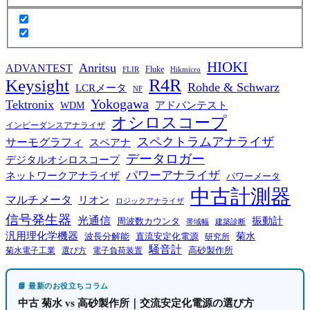
HIOKI
Anritsu
ADVANTEST
Fluke
FLIR
Hikmicro
R4R
Keysight
Rohde & Schwarz
LCRメータ
NF
Yokogawa
Tektronix
WDM
アドバンテスト
オシロスコープ
インピーダンスアナライザ
スペクトラムアナライザ
サーモグラフィ
スペアナ
データロガー
デジタルオシロスコープ
パワーアナライザ
ネットワークアナライザ
パワーメータ
中古計測器
マルチメータ
リオン
ロジックアナライザ
信号発生器
光通信
振動計
周波数カウンタ
帯域幅
建築診断
汎用理化学機器
菊水
波長分解能
直流安定化電源
研究所
騒音計
高砂製作所
菊水電子工業
電子負荷装置
選び方
📘 最新のお役立ちコラム
中古 菊水 vs 高砂製作所｜交流安定化電源の選び方