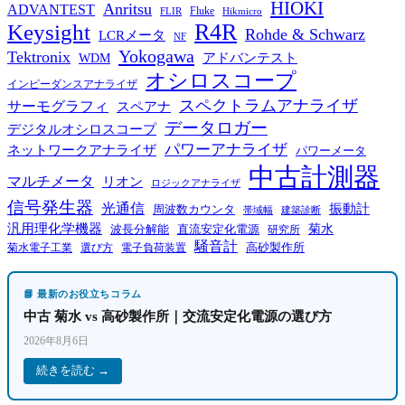
HIOKI
Anritsu
ADVANTEST
Fluke
FLIR
Hikmicro
R4R
Keysight
Rohde & Schwarz
LCRメータ
NF
Yokogawa
Tektronix
WDM
アドバンテスト
オシロスコープ
インピーダンスアナライザ
スペクトラムアナライザ
サーモグラフィ
スペアナ
データロガー
デジタルオシロスコープ
パワーアナライザ
ネットワークアナライザ
パワーメータ
中古計測器
マルチメータ
リオン
ロジックアナライザ
信号発生器
光通信
振動計
周波数カウンタ
帯域幅
建築診断
汎用理化学機器
菊水
波長分解能
直流安定化電源
研究所
騒音計
高砂製作所
菊水電子工業
電子負荷装置
選び方
📘 最新のお役立ちコラム
中古 菊水 vs 高砂製作所｜交流安定化電源の選び方
2026年8月6日
続きを読む →