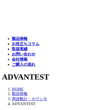
コ
ナ
ン
ビ
テ
ゲ
ン
ー
ツ
シ
へ
ョ
ス
ン
製品情報
キ
に
お役立ちコラム
ッ
移
取扱実績
プ
動
お問い合わせ
会社情報
ご購入の流れ
ADVANTEST
HOME
製品情報
周波数計・カウンタ
ADVANTEST