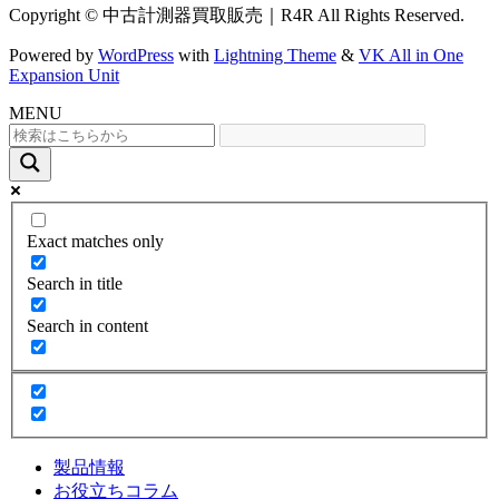
Copyright © 中古計測器買取販売｜R4R All Rights Reserved.
Powered by
WordPress
with
Lightning Theme
&
VK All in One
Expansion Unit
MENU
Exact matches only
Search in title
Search in content
製品情報
お役立ちコラム