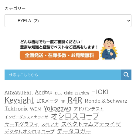
カテゴリー
HIOKI
Anritsu
ADVANTEST
FLIR
Fluke
Hikmicro
R4R
Keysight
Rohde & Schwarz
LCRメータ
NF
Yokogawa
Tektronix
WDM
アドバンテスト
オシロスコープ
インピーダンスアナライザ
スペクトラムアナライザ
サーモグラフィ
スペアナ
データロガー
デジタルオシロスコープ