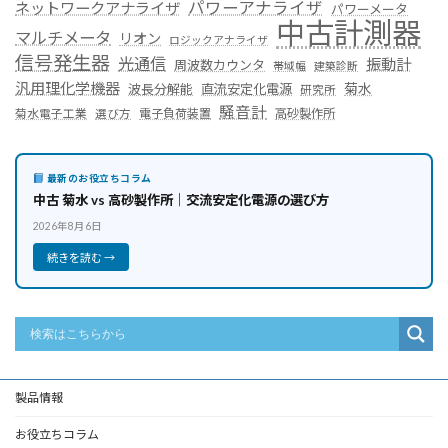
パワーアナライザ
ネットワークアナライザ
パワーメータ
中古計測器
マルチメータ
リオン
ロジックアナライザ
信号発生器
光通信
振動計
周波数カウンタ
帯域幅
建築診断
汎用理化学機器
菊水
波長分解能
直流安定化電源
研究所
騒音計
菊水電子工業
電子負荷装置
高砂製作所
選び方
最新のお役立ちコラム
中古 菊水 vs 高砂製作所｜交流安定化電源の選び方
2026年8月6日
続きを読む →
製品情報
お役立ちコラム