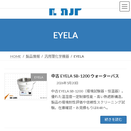
コ
ナ
ン
ビ
テ
ゲ
ン
ー
ツ
シ
へ
ョ
EYELA
ス
ン
キ
に
ッ
移
プ
動
HOME
製品情報
汎用理化学機器
EYELA
中古 EYELA SB-1200 ウォーターバス
EYELA
2026年5月20日
中古 EYELA SB-1200（環境試験器・恒温器）。
優れた温湿度一定制御性能・高い熱遮断構造。
製品の環境耐性評価や信頼性スクリーニング試
験。在庫確認・お見積もりはR4Rへ。
続きを読む