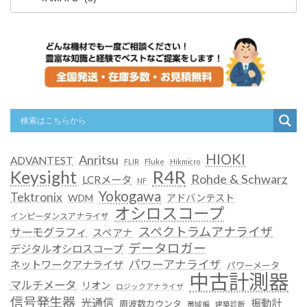
HIOKI
Anritsu
ADVANTEST
FLIR
Fluke
Hikmicro
R4R
Keysight
Rohde & Schwarz
LCRメータ
NF
Yokogawa
Tektronix
WDM
アドバンテスト
オシロスコープ
インピーダンスアナライザ
スペクトラムアナライザ
サーモグラフィ
スペアナ
データロガー
デジタルオシロスコープ
パワーアナライザ
ネットワークアナライザ
パワーメータ
中古計測器
マルチメータ
リオン
ロジックアナライザ
信号発生器
光通信
振動計
周波数カウンタ
帯域幅
建築診断