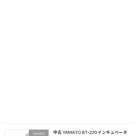
中古 YAMATO DKN402 精密恒温器
YAMATO
2026年5月7日
中古 YAMATO DKN402（小型環境試験器）。広
範囲温度制御・高精度温湿度コントロール対
応。製品の環境耐性評価や信頼性スクリーニン
グ試験。在庫確認・お見積もりはR4Rへ。
続きを読む
中古 YAMATO DN410H 自然対流定温乾
YAMATO
燥器
2026年5月7日
中古 YAMATO DN410H（小型環境試験器）。広
範囲温度制御・高精度温湿度コントロール対
応。製品の環境耐性評価や信頼性スクリーニン
グ試験。在庫確認・お見積もりはR4Rへ。
続きを読む
中古 YAMATO BT-220 インキュベータ
YAMATO