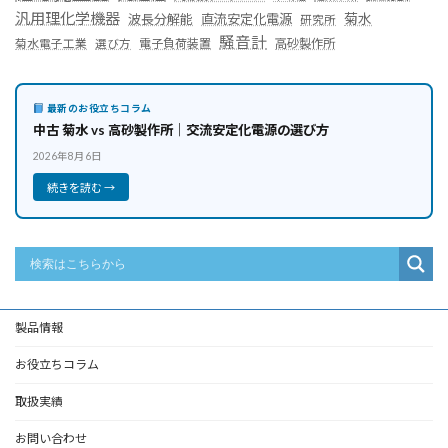
汎用理化学機器
菊水
波長分解能
直流安定化電源
研究所
騒音計
菊水電子工業
電子負荷装置
高砂製作所
選び方
最新のお役立ちコラム
中古 菊水 vs 高砂製作所｜交流安定化電源の選び方
2026年8月6日
続きを読む →
製品情報
お役立ちコラム
取扱実績
お問い合わせ