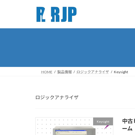
コ
ナ
ン
ビ
テ
ゲ
ン
ー
ツ
シ
へ
ョ
ス
ン
キ
に
ッ
移
プ
動
HOME
製品情報
ロジックアナライザ
Keysight
ロジックアナライザ
中古 
Keysight
ーム