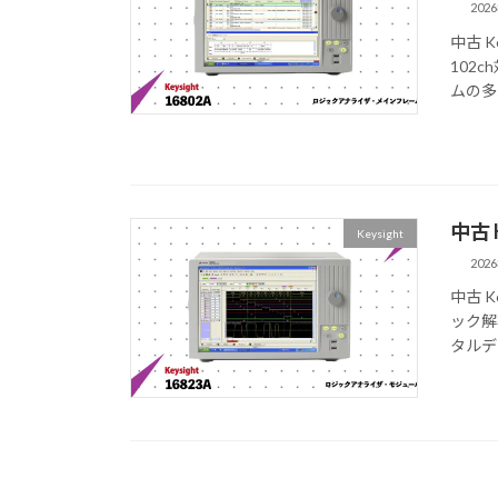
202
中古 
102
ムの多
中古 
Keysight
202
中古 K
ック解
タルデ