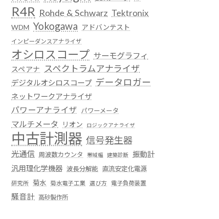
R4R
Rohde & Schwarz
Tektronix
Yokogawa
WDM
アドバンテスト
インピーダンスアナライザ
オシロスコープ
サーモグラフィ
スペクトラムアナライザ
スペアナ
データロガー
デジタルオシロスコープ
ネットワークアナライザ
パワーアナライザ
パワーメータ
マルチメータ
リオン
ロジックアナライザ
中古計測器
信号発生器
光通信
振動計
周波数カウンタ
帯域幅
建築診断
汎用理化学機器
波長分解能
直流安定化電源
菊水
菊水電子工業
電子負荷装置
研究所
選び方
騒音計
高砂製作所