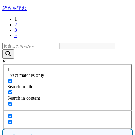
続きを読む
固
1
投
固
2
定
稿
固
3
定
ペ
»
定
ペ
ー
の
ペ
ー
ジ
ペ
ー
ジ
ジ
ー
ジ
Exact matches only
送
Search in title
り
Search in content