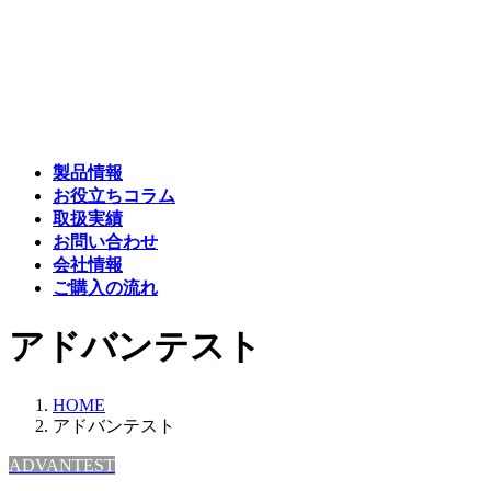
コ
ナ
ン
ビ
テ
ゲ
ン
ー
ツ
シ
へ
ョ
ス
ン
製品情報
キ
に
お役立ちコラム
ッ
移
取扱実績
プ
動
お問い合わせ
会社情報
ご購入の流れ
アドバンテスト
HOME
アドバンテスト
ADVANTEST