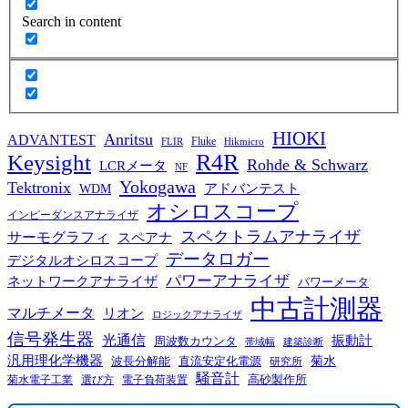
Search in content
HIOKI
Anritsu
ADVANTEST
Fluke
FLIR
Hikmicro
R4R
Keysight
Rohde & Schwarz
LCRメータ
NF
Yokogawa
Tektronix
WDM
アドバンテスト
オシロスコープ
インピーダンスアナライザ
スペクトラムアナライザ
サーモグラフィ
スペアナ
データロガー
デジタルオシロスコープ
パワーアナライザ
ネットワークアナライザ
パワーメータ
中古計測器
マルチメータ
リオン
ロジックアナライザ
信号発生器
光通信
振動計
周波数カウンタ
帯域幅
建築診断
汎用理化学機器
菊水
波長分解能
直流安定化電源
研究所
騒音計
高砂製作所
菊水電子工業
電子負荷装置
選び方