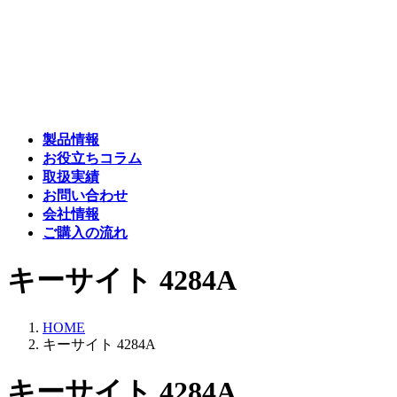
コ
ナ
ン
ビ
テ
ゲ
ン
ー
ツ
シ
へ
ョ
ス
ン
製品情報
キ
に
お役立ちコラム
ッ
移
取扱実績
プ
動
お問い合わせ
会社情報
ご購入の流れ
キーサイト 4284A
HOME
キーサイト 4284A
キーサイト 4284A