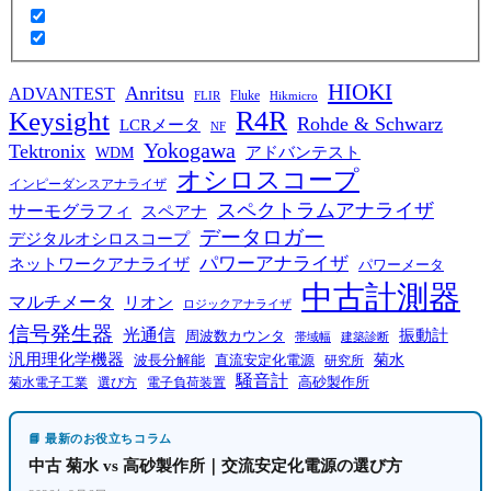
HIOKI
Anritsu
ADVANTEST
Fluke
FLIR
Hikmicro
R4R
Keysight
Rohde & Schwarz
LCRメータ
NF
Yokogawa
Tektronix
WDM
アドバンテスト
オシロスコープ
インピーダンスアナライザ
スペクトラムアナライザ
サーモグラフィ
スペアナ
データロガー
デジタルオシロスコープ
パワーアナライザ
ネットワークアナライザ
パワーメータ
中古計測器
マルチメータ
リオン
ロジックアナライザ
信号発生器
光通信
振動計
周波数カウンタ
帯域幅
建築診断
汎用理化学機器
菊水
波長分解能
直流安定化電源
研究所
騒音計
高砂製作所
菊水電子工業
電子負荷装置
選び方
📘 最新のお役立ちコラム
中古 菊水 vs 高砂製作所｜交流安定化電源の選び方