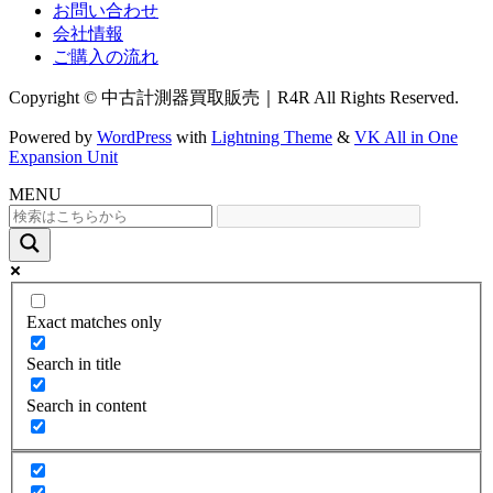
お問い合わせ
会社情報
ご購入の流れ
Copyright © 中古計測器買取販売｜R4R All Rights Reserved.
Powered by
WordPress
with
Lightning Theme
&
VK All in One
Expansion Unit
MENU
Exact matches only
Search in title
Search in content