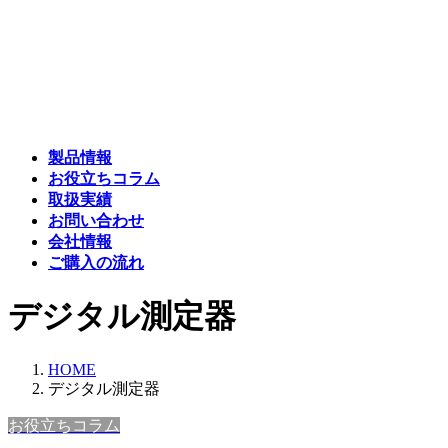
コ
ナ
ン
ビ
テ
ゲ
ン
ー
ツ
シ
へ
ョ
ス
ン
製品情報
キ
に
お役立ちコラム
ッ
移
取扱実績
プ
動
お問い合わせ
会社情報
ご購入の流れ
デジタル測定器
HOME
デジタル測定器
お役立ちコラム