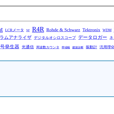
R4R
t
Rohde & Schwarz
Tektronix
LCRメータ
WDM
NF
データロガー
ラムアナライザ
デジタルオシロスコープ
ネ
号発生器
光通信
振動計
汎用理
周波数カウンタ
帯域幅
建築診断