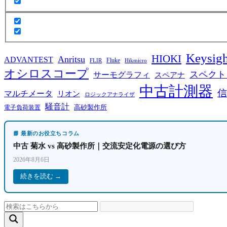
Keysigh
HIOKI
Anritsu
ADVANTEST
Fluke
FLIR
Hikmicro
オシロスコープ
スペクト
サーモグラフィ
スペアナ
中古計測器
信
マルチメータ
リオン
ロジックアナライザ
騒音計
高砂製作所
電子負荷装置
📘 最新のお役立ちコラム
中古 菊水 vs 高砂製作所｜交流安定化電源の選び方
2026年8月6日
続きを読む →