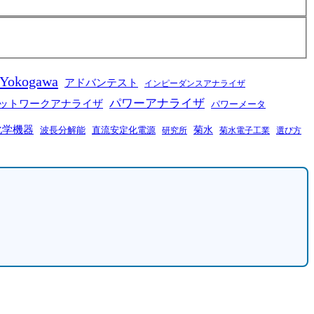
Yokogawa
アドバンテスト
インピーダンスアナライザ
パワーアナライザ
ットワークアナライザ
パワーメータ
化学機器
菊水
波長分解能
直流安定化電源
菊水電子工業
研究所
選び方