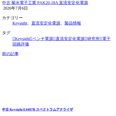
中古 菊水電子工業 PAK20-18A 直流安定化電源
2026年7月6日
カテゴリー
Keysight
、
直流安定化電源
、
製品情報
タグ
Keysight
ベンチ電源
直流安定化電源
研究所
電子
回路評価
前の記事
中古 Keysight E4407B スペクトラムアナライザ