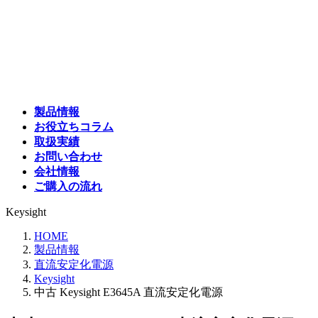
コ
ナ
ン
ビ
テ
ゲ
ン
ー
ツ
シ
へ
ョ
ス
ン
製品情報
キ
に
お役立ちコラム
ッ
移
取扱実績
プ
動
お問い合わせ
会社情報
ご購入の流れ
Keysight
HOME
製品情報
直流安定化電源
Keysight
中古 Keysight E3645A 直流安定化電源