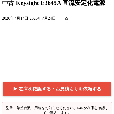
中古 Keysight E3645A 直流安定化電源
最
2026年4月14日
2026年7月24日
sS
終
更
新
日
時
:
▶ 在庫を確認する・お見積もりを依頼する
型番・希望台数・用途をお知らせください。R4Rが在庫を確認し
てご連絡します。