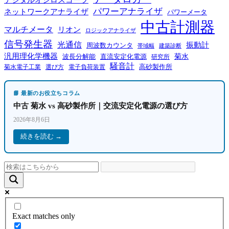
パワーアナライザ
ネットワークアナライザ
パワーメータ
中古計測器
マルチメータ
リオン
ロジックアナライザ
信号発生器
光通信
振動計
周波数カウンタ
帯域幅
建築診断
汎用理化学機器
菊水
波長分解能
直流安定化電源
研究所
騒音計
高砂製作所
菊水電子工業
電子負荷装置
選び方
📘 最新のお役立ちコラム
中古 菊水 vs 高砂製作所｜交流安定化電源の選び方
2026年8月6日
続きを読む →
Exact matches only