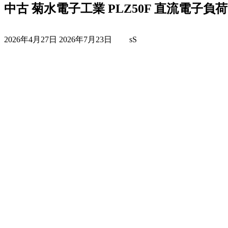
中古 菊水電子工業 PLZ50F 直流電子
最
2026年4月27日
2026年7月23日
sS
終
更
新
日
時
: