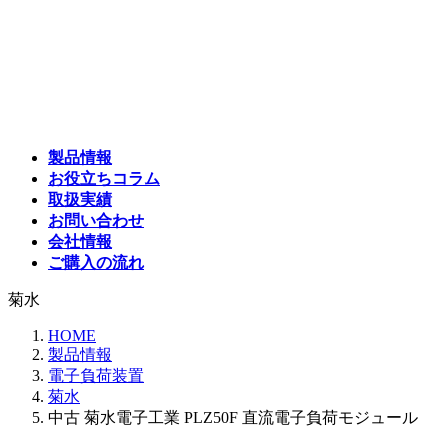
コ
ナ
ン
ビ
テ
ゲ
ン
ー
ツ
シ
へ
ョ
ス
ン
製品情報
キ
に
お役立ちコラム
ッ
移
取扱実績
プ
動
お問い合わせ
会社情報
ご購入の流れ
菊水
HOME
製品情報
電子負荷装置
菊水
中古 菊水電子工業 PLZ50F 直流電子負荷モジュール