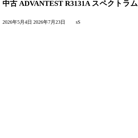
中古 ADVANTEST R3131A スペクト
最
2026年5月4日
2026年7月23日
sS
終
更
新
日
時
: