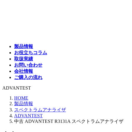
コ
ナ
ン
ビ
テ
ゲ
ン
ー
ツ
シ
へ
ョ
ス
ン
製品情報
キ
に
お役立ちコラム
ッ
移
取扱実績
プ
動
お問い合わせ
会社情報
ご購入の流れ
ADVANTEST
HOME
製品情報
スペクトラムアナライザ
ADVANTEST
中古 ADVANTEST R3131A スペクトラムアナライザ