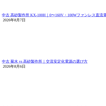
中古 高砂製作所 KX-100H｜0〜160V・100Wファンレス直流
2026年8月7日
中古 菊水 vs 高砂製作所｜交流安定化電源の選び方
2026年8月6日