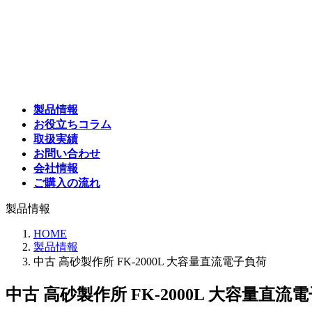
コ
ナ
ン
ビ
テ
ゲ
ン
ー
ツ
シ
へ
ョ
ス
ン
製品情報
キ
に
お役立ちコラム
ッ
移
取扱実績
プ
動
お問い合わせ
会社情報
ご購入の流れ
製品情報
HOME
製品情報
中古 高砂製作所 FK-2000L 大容量直流電子負荷
中古 高砂製作所 FK-2000L 大容量直流