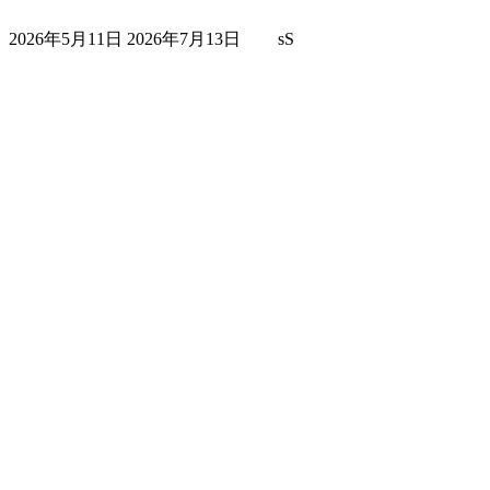
最
2026年5月11日
2026年7月13日
sS
終
更
新
日
時
: