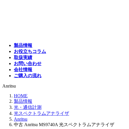
コ
ナ
ン
ビ
テ
ゲ
ン
ー
ツ
シ
へ
ョ
ス
ン
製品情報
キ
に
お役立ちコラム
ッ
移
取扱実績
プ
動
お問い合わせ
会社情報
ご購入の流れ
Anritsu
HOME
製品情報
光・通信計測
光スペクトラムアナライザ
Anritsu
中古 Anritsu MS9740A 光スペクトラムアナライザ