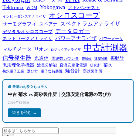
NF
Yokogawa
Tektronix
WDM
アドバンテスト
オシロスコープ
インピーダンスアナライザ
スペクトラムアナライザ
サーモグラフィ
スペアナ
データロガー
デジタルオシロスコープ
パワーアナライザ
ネットワークアナライザ
パワーメータ
中古計測器
マルチメータ
リオン
ロジックアナライザ
信号発生器
光通信
振動計
周波数カウンタ
帯域幅
建築診断
汎用理化学機器
菊水
波長分解能
直流安定化電源
研究所
騒音計
高砂製作所
菊水電子工業
電子負荷装置
選び方
📘 最新のお役立ちコラム
中古 菊水 vs 高砂製作所｜交流安定化電源の選び方
2026年8月6日
続きを読む →