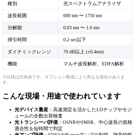
種別
光スペクトラムアナライザ
波長範囲
600 nm 〜 1750 nm
分解能
0.03 nm 〜 1.0 nm
掃引時間
0.2 sec以下
ダイナミックレンジ
70 dB以上 (±0.4nm)
機能
マルチ波長解析、EDFA解析
※仕様は代表値です。オプション構成により異なる場合がありま
す。
こんな現場・用途で使われています
光デバイス量産
：高速測定を活かしたLDチップやモジ
ュールの全数出荷検査
光トランシーバ評価
：OSNRやSMSR、中心波長の規格
適合性を短時間で判定
光アンプ評価
：EDFAやRamanアンプの利得、雑音特性