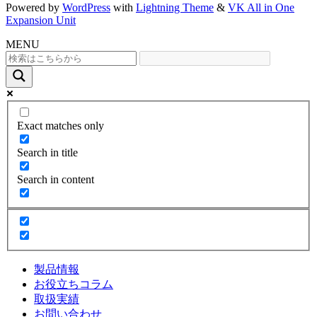
Powered by
WordPress
with
Lightning Theme
&
VK All in One
Expansion Unit
MENU
Exact matches only
Search in title
Search in content
製品情報
お役立ちコラム
取扱実績
お問い合わせ