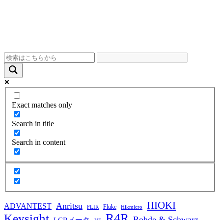
Exact matches only
Search in title
Search in content
HIOKI
Anritsu
ADVANTEST
Fluke
FLIR
Hikmicro
R4R
Keysight
Rohde & Schwarz
LCRメータ