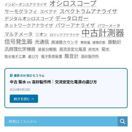
オシロスコープ
インピーダンスアナライザ
スペクトラムアナライザ
サーモグラフィ
スペアナ
データロガー
デジタルオシロスコープ
パワーアナライザ
ネットワークアナライザ
パワーメータ
中古計測器
マルチメータ
リオン
ロジックアナライザ
信号発生器
光通信
振動計
周波数カウンタ
帯域幅
建築診断
汎用理化学機器
菊水
波長分解能
直流安定化電源
研究所
騒音計
菊水電子工業
電子負荷装置
高砂製作所
選び方
最新のお役立ちコラム
中古 菊水 vs 高砂製作所｜交流安定化電源の選び方
2026年8月6日
続きを読む →