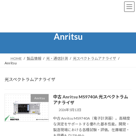
コ
ナ
ン
ビ
テ
ゲ
ン
ー
ツ
シ
へ
ョ
Anritsu
ス
ン
キ
に
ッ
移
プ
動
HOME
製品情報
光・通信計測
光スペクトラムアナライザ
Anritsu
光スペクトラムアナライザ
中古 Anritsu MS9740A 光スペクトラム
Anritsu
アナライザ
2026年5月12日
中古 Anritsu MS9740A（電子計測器）。高精度
な測定をサポートする優れた基本性能。開発・
製造現場における各種試験・評価。在庫確認・
お見積もりはR4Rへ。