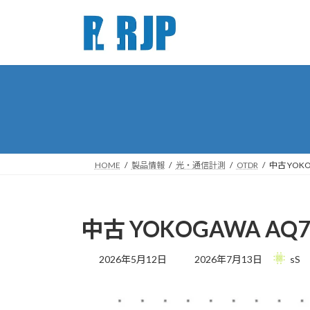
コ
ナ
ン
ビ
テ
ゲ
ン
ー
ツ
シ
へ
ョ
ス
ン
キ
に
ッ
移
プ
動
HOME
製品情報
光・通信計測
OTDR
中古 YOK
中古 YOKOGAWA AQ
最
2026年5月12日
2026年7月13日
sS
終
更
新