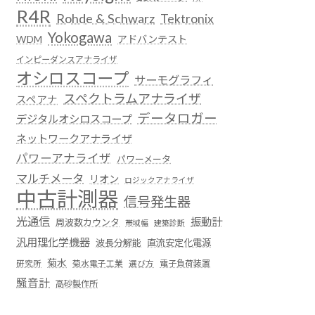
R4R
Rohde & Schwarz
Tektronix
Yokogawa
WDM
アドバンテスト
インピーダンスアナライザ
オシロスコープ
サーモグラフィ
スペクトラムアナライザ
スペアナ
データロガー
デジタルオシロスコープ
ネットワークアナライザ
パワーアナライザ
パワーメータ
マルチメータ
リオン
ロジックアナライザ
中古計測器
信号発生器
光通信
振動計
周波数カウンタ
帯域幅
建築診断
汎用理化学機器
波長分解能
直流安定化電源
菊水
菊水電子工業
電子負荷装置
研究所
選び方
騒音計
高砂製作所