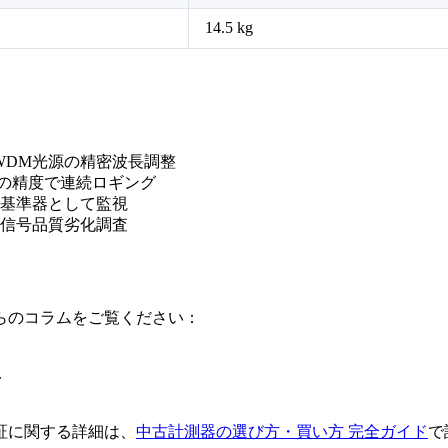
14.5 kg
WDM光源の精密波長調整
位の精度で連続ロギング
基準器として監視
信号品質劣化調査
らのコラムをご覧ください：
ド
証に関する詳細は、
中古計測器の選び方・買い方 完全ガイド
で