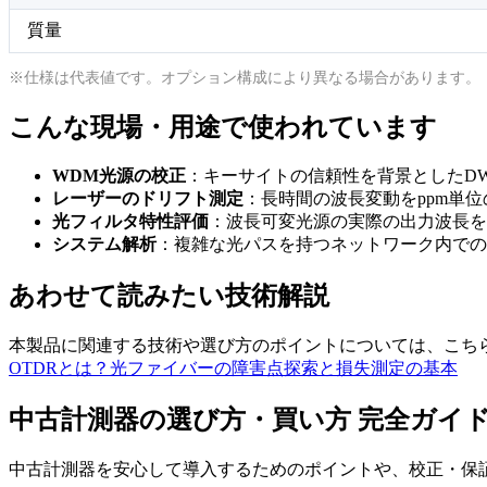
質量
※仕様は代表値です。オプション構成により異なる場合があります。
こんな現場・用途で使われています
WDM光源の校正
：キーサイトの信頼性を背景としたD
レーザーのドリフト測定
：長時間の波長変動をppm単
光フィルタ特性評価
：波長可変光源の実際の出力波長を
システム解析
：複雑な光パスを持つネットワーク内での
あわせて読みたい技術解説
本製品に関連する技術や選び方のポイントについては、こち
OTDRとは？光ファイバーの障害点探索と損失測定の基本
中古計測器の選び方・買い方 完全ガイ
中古計測器を安心して導入するためのポイントや、校正・保