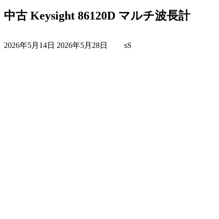
中古 Keysight 86120D マルチ波長計
最
2026年5月14日
2026年5月28日
sS
終
更
新
日
時
: