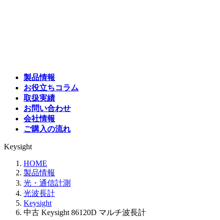
コ
ナ
ン
ビ
テ
ゲ
ン
ー
ツ
シ
へ
ョ
ス
ン
製品情報
キ
に
お役立ちコラム
ッ
移
取扱実績
プ
動
お問い合わせ
会社情報
ご購入の流れ
Keysight
HOME
製品情報
光・通信計測
光波長計
Keysight
中古 Keysight 86120D マルチ波長計