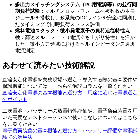
多出力スイッチングシステム（PC用電源等）の並行同
期負荷試験
：マルチスロットフレームへ複数枚の本モ
ジュールを搭載し、多系統のDCラインを完全に同期し
たタイミングで同時負荷ストレス評価
燃料電池スタック・微小発電素子の負荷追従特性点
検
：高速スルーレート（電流立ち上がり特性）を活か
した、微小入力領域におけるセルインピーダンス過渡
電流測定
あわせて読みたい技術解説
直流安定化電源を実務現場へ選定・導入する際の基本要件や
保護機能については、こちらの解説コラムをご覧ください：
直流安定化電源の基本機能と選び方：用途に応じた電源選定
のポイント
二次電池・バッテリーの放電特性評価や、電子負荷装置を用
いた高度なテストシーケンスの使いこなしについてはこちら
をご覧ください：
電子負荷装置の基本機能と選び方：バッテリー評価や電源試
験での活用法