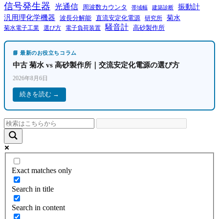
信号発生器
光通信
振動計
周波数カウンタ
帯域幅
建築診断
汎用理化学機器
菊水
波長分解能
直流安定化電源
研究所
騒音計
高砂製作所
菊水電子工業
電子負荷装置
選び方
📘 最新のお役立ちコラム
中古 菊水 vs 高砂製作所｜交流安定化電源の選び方
2026年8月6日
続きを読む →
Exact matches only
Search in title
Search in content