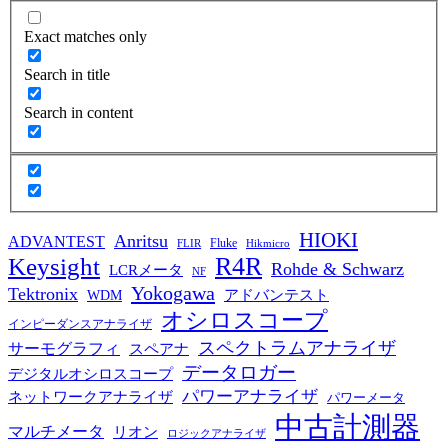
Exact matches only
Search in title
Search in content
HIOKI
Anritsu
ADVANTEST
Fluke
FLIR
Hikmicro
R4R
Keysight
Rohde & Schwarz
LCRメータ
NF
Yokogawa
Tektronix
WDM
アドバンテスト
オシロスコープ
インピーダンスアナライザ
スペクトラムアナライザ
サーモグラフィ
スペアナ
データロガー
デジタルオシロスコープ
パワーアナライザ
ネットワークアナライザ
パワーメータ
中古計測器
マルチメータ
リオン
ロジックアナライザ