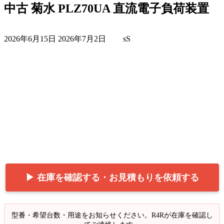
中古 菊水 PLZ70UA 直流電子負荷装置
最
2026年6月15日
2026年7月2日
sS
終
更
新
日
時
:
▶ 在庫を確認する・お見積もりを依頼する
型番・希望台数・用途をお知らせください。R4Rが在庫を確認し