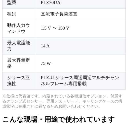
型番
PLZ70UA
種別
直流電子負荷装置
動作入力ウ
1.5 V 〜 150 V
ィンドウ
最大電流能
14 A
力
最大容量定
75 W
格
シリーズ互
PLZ-U シリーズ周辺周辺マルチチャン
換性
ネルフレーム専用搭載
※仕様は代表値です。内蔵されている各種通信オプション、付属す
るクランプ式センサー、専用テストリード、キャリングケースの構
成状況は在庫ごとに異なるためお問い合わせください。
こんな現場・用途で使われています