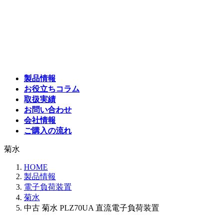
コ
ナ
ン
ビ
テ
ゲ
ン
ー
ツ
シ
へ
ョ
ス
ン
製品情報
キ
に
お役立ちコラム
ッ
移
取扱実績
プ
動
お問い合わせ
会社情報
ご購入の流れ
菊水
HOME
製品情報
電子負荷装置
菊水
中古 菊水 PLZ70UA 直流電子負荷装置