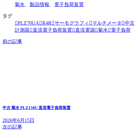
菊水
、
製品情報
、
電子負荷装置
タグ
PLZ70UA
R4R
サーモグラフィ
マルチメータ
中古
計測器
直流電子負荷装置
直流電源
菊水
電子負荷
前の記事
中古 菊水 PLZ150U 直流電子負荷装置
2026年6月15日
次の記事