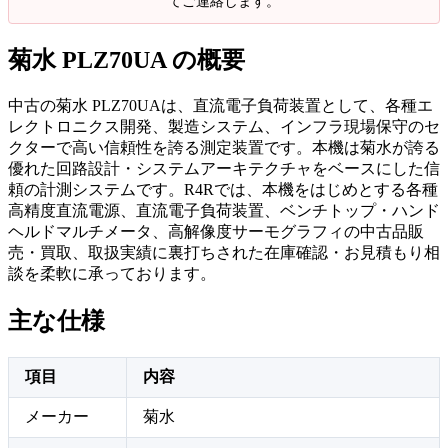
てご連絡します。
菊水 PLZ70UA の概要
中古の菊水 PLZ70UAは、直流電子負荷装置として、各種エ
レクトロニクス開発、製造システム、インフラ現場保守のセ
クターで高い信頼性を誇る測定装置です。本機は菊水が誇る
優れた回路設計・システムアーキテクチャをベースにした信
頼の計測システムです。R4Rでは、本機をはじめとする各種
高精度直流電源、直流電子負荷装置、ベンチトップ・ハンド
ヘルドマルチメータ、高解像度サーモグラフィの中古品販
売・買取、取扱実績に裏打ちされた在庫確認・お見積もり相
談を柔軟に承っております。
主な仕様
項目
内容
メーカー
菊水