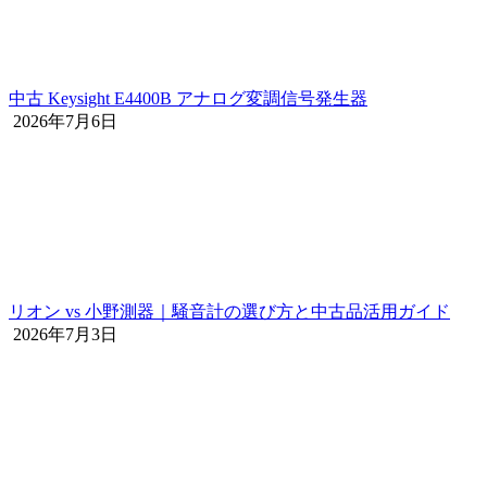
中古 Keysight E4400B アナログ変調信号発生器
2026年7月6日
リオン vs 小野測器｜騒音計の選び方と中古品活用ガイド
2026年7月3日