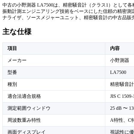
中古の小野測器 LA7500は、精密騒音計（クラス1）と
振動計測エンジニアリング技術をベースにした信頼の精密測
ナライザ、ソースメジャーユニット、精密騒音計の中古品販
主な仕様
項目
内容
メーカー
小野測器
型番
LA7500
種別
精密騒音計
適合法適合規格
JIS C 15
測定範囲ウィンドウ
25 dB 〜
周波数重み特性
A特性、C
画面ディスプレイ
視認性に優