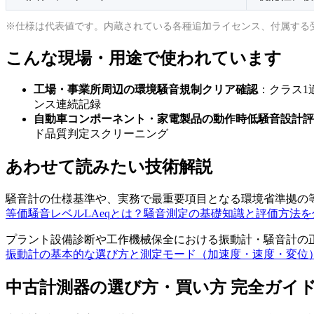
※仕様は代表値です。内蔵されている各種追加ライセンス、付属する
こんな現場・用途で使われています
工場・事業所周辺の環境騒音規制クリア確認
：クラス1
ンス連続記録
自動車コンポーネント・家電製品の動作時低騒音設計評
ド品質判定スクリーニング
あわせて読みたい技術解説
騒音計の仕様基準や、実務で最重要項目となる環境省準拠の等
等価騒音レベルLAeqとは？騒音測定の基礎知識と評価方法
プラント設備診断や工作機械保全における振動計・騒音計の
振動計の基本的な選び方と測定モード（加速度・速度・変位
中古計測器の選び方・買い方 完全ガイ