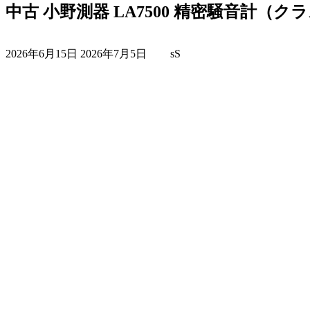
中古 小野測器 LA7500 精密騒音計（ク
最
2026年6月15日
2026年7月5日
sS
終
更
新
日
時
: