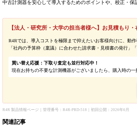
中古計測器を安心して導入するためのポイントや、校正・保
【法人・研究所・大学の担当者様へ】お見積もり・
R4Rでは、導入コストを極限まで抑えたいお客様向けに、動
「社内の予算枠（稟議）に合わせた請求書・見積書の発行」「
買い替え応援：下取り査定も並行対応中！
現在お持ちの不要な計測機器がございましたら、購入時の一
R4R 製品情報ページ｜管理番号：R4R-PRD-518｜初回公開：2026年6月
関連記事