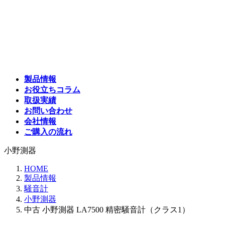
コ
ナ
ン
ビ
テ
ゲ
ン
ー
ツ
シ
へ
ョ
ス
ン
製品情報
キ
に
お役立ちコラム
ッ
移
取扱実績
プ
動
お問い合わせ
会社情報
ご購入の流れ
小野測器
HOME
製品情報
騒音計
小野測器
中古 小野測器 LA7500 精密騒音計（クラス1）