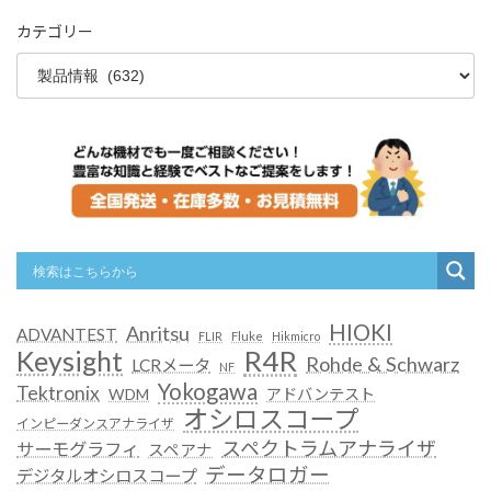
カテゴリー
HIOKI
Anritsu
ADVANTEST
FLIR
Fluke
Hikmicro
R4R
Keysight
Rohde & Schwarz
LCRメータ
NF
Yokogawa
Tektronix
WDM
アドバンテスト
オシロスコープ
インピーダンスアナライザ
スペクトラムアナライザ
サーモグラフィ
スペアナ
データロガー
デジタルオシロスコープ