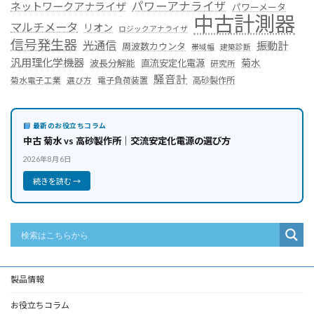
パワーアナライザ
ネットワークアナライザ
パワーメータ
中古計測器
マルチメータ
リオン
ロジックアナライザ
信号発生器
光通信
振動計
周波数カウンタ
帯域幅
建築診断
汎用理化学機器
菊水
波長分解能
直流安定化電源
研究所
騒音計
菊水電子工業
電子負荷装置
高砂製作所
選び方
最新のお役立ちコラム
中古 菊水 vs 高砂製作所｜交流安定化電源の選び方
2026年8月6日
続きを読む →
製品情報
お役立ちコラム