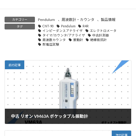
Pendulum
、
周波数計・カウンタ
、
製品情報
カテゴリー
CNT-90
Pendulum
R4R
タグ
インピーダンスアナライザ
エレクトロメータ
タイマ/カウンタ/アナライザ
中古計測器
周波数カウンタ
振動計
絶縁抵抗計
耐電圧試験
前の記事
中古 リオン VM63A ポケッタブル振動計
2026年6月19日
次の記事