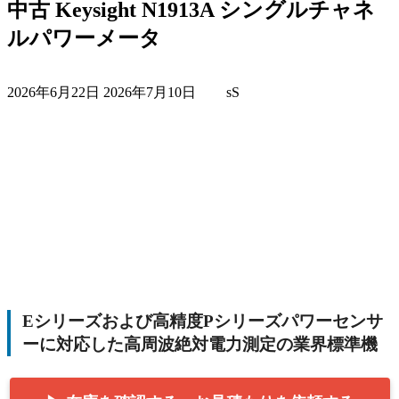
中古 Keysight N1913A シングルチャネ
ルパワーメータ
最
2026年6月22日
2026年7月10日
sS
終
更
新
日
時
:
Eシリーズおよび高精度Pシリーズパワーセンサ
ーに対応した高周波絶対電力測定の業界標準機