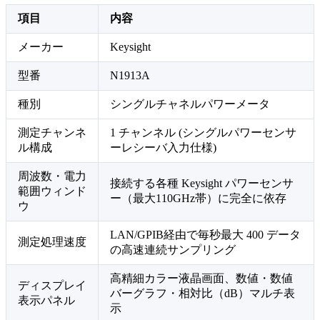
項目
内容
メーカー
Keysight
型番
N1913A
種別
シングルチャネルパワーメータ
測定チャンネ
1 チャンネル (シングルパワーセンサ
ル構成
ーレシーバ入力仕様)
周波数・電力
接続する各種 Keysight パワーセンサ
範囲ウィンド
ー（最大110GHz帯）に完全に依存
ウ
LAN/GPIB経由で毎秒最大 400 データ
測定処理速度
の高速連続サンプリング
高精細カラー液晶画面、数値・数値
ディスプレイ
バーグラフ・相対比（dB）マルチ表
表示パネル
示