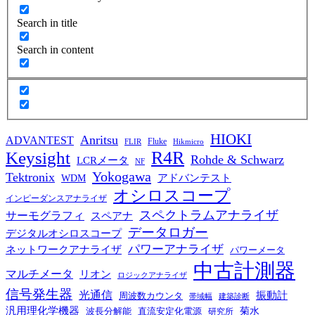
Search in title
Search in content
HIOKI
Anritsu
ADVANTEST
Fluke
FLIR
Hikmicro
R4R
Keysight
Rohde & Schwarz
LCRメータ
NF
Yokogawa
Tektronix
WDM
アドバンテスト
オシロスコープ
インピーダンスアナライザ
スペクトラムアナライザ
サーモグラフィ
スペアナ
データロガー
デジタルオシロスコープ
パワーアナライザ
ネットワークアナライザ
パワーメータ
中古計測器
マルチメータ
リオン
ロジックアナライザ
信号発生器
光通信
振動計
周波数カウンタ
帯域幅
建築診断
汎用理化学機器
菊水
波長分解能
直流安定化電源
研究所