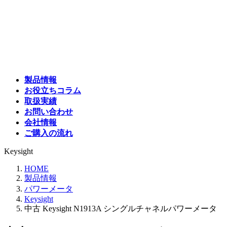
コ
ナ
ン
ビ
テ
ゲ
ン
ー
ツ
シ
へ
ョ
ス
ン
製品情報
キ
に
お役立ちコラム
ッ
移
取扱実績
プ
動
お問い合わせ
会社情報
ご購入の流れ
Keysight
HOME
製品情報
パワーメータ
Keysight
中古 Keysight N1913A シングルチャネルパワーメータ