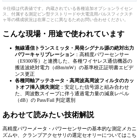
※仕様は代表値です。内蔵されている各種追加オプションライセン
ス、付属する測定ピン型テストリードや大電流用パルスフィクスチ
ャ等の構成状況は在庫ごとに異なるためお問い合わせください。
こんな現場・用途で使われています
無線通信トランスミッタ・局発シグナル源の絶対出力
パワーキャリブレーション
：高精度パワーセンサー
（E9300等）と連携した、各種ワイヤレス通信機器の
搬送波絶対電力（dBm/mW）の基準校正証明書エビデ
ンス更正
各種同軸アッテネータ・高周波高周波フィルタのカッ
トオフ挿入損失測定
：安定した信号源と組み合わせ
た、周波数スイープに伴う通過電力量の減衰レベル
（dB）の Pass/Fail 判定選別
あわせて読みたい技術解説
高精度パワーメータ・パワーセンサーの基本的な測定メカニ
ズムや、クランプアクセサリの選定セオリーについてはこち