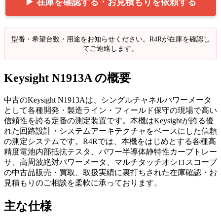
▶ 在庫を確認する・お見積もりを依頼する
型番・希望台数・用途をお知らせください。R4Rが在庫を確認し
てご連絡します。
Keysight N1913A の概要
中古のKeysight N1913Aは、シングルチャネルパワーメータ
として各種開発・製造ライン・フィールド保守の現場で高い
信頼性を誇る定番の測定装置です。本機はKeysightが誇る優
れた回路設計・システムアーキテクチャをベースにした信頼
の測定システムです。R4Rでは、本機をはじめとする各種高
精度電池内部抵抗テスタ、パワー半導体静特性カーブトレー
サ、高周波絶対パワーメータ、マルチタッチオシロスコープ
の中古品販売・買取、取扱実績に裏打ちされた在庫確認・お
見積もりのご相談を柔軟に承っております。
主な仕様