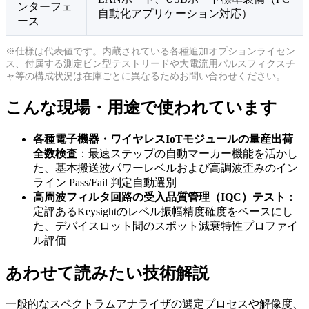
ンターフェ
自動化アプリケーション対応）
ース
※仕様は代表値です。内蔵されている各種追加オプションライセン
ス、付属する測定ピン型テストリードや大電流用パルスフィクスチ
ャ等の構成状況は在庫ごとに異なるためお問い合わせください。
こんな現場・用途で使われています
各種電子機器・ワイヤレスIoTモジュールの量産出荷
全数検査
：最速ステップの自動マーカー機能を活かし
た、基本搬送波パワーレベルおよび高調波歪みのイン
ライン Pass/Fail 判定自動選別
高周波フィルタ回路の受入品質管理（IQC）テスト
：
定評あるKeysightのレベル振幅精度確度をベースにし
た、デバイスロット間のスポット減衰特性プロファイ
ル評価
あわせて読みたい技術解説
一般的なスペクトラムアナライザの選定プロセスや解像度、