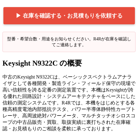
▶ 在庫を確認する・お見積もりを依頼する
型番・希望台数・用途をお知らせください。R4Rが在庫を確認し
てご連絡します。
Keysight N9322C の概要
中古のKeysight N9322Cは、ベーシックスペクトラムアナラ
イザとして各種開発・製造ライン・フィールド保守の現場で
高い信頼性を誇る定番の測定装置です。本機はKeysightが誇
る優れた回路設計・システムアーキテクチャをベースにした
信頼の測定システムです。R4Rでは、本機をはじめとする各
種高精度電池内部抵抗テスタ、パワー半導体静特性カーブト
レーサ、高周波絶対パワーメータ、マルチタッチオシロスコ
ープの中古品販売・買取、取扱実績に裏打ちされた在庫確
認・お見積もりのご相談を柔軟に承っております。