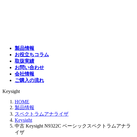
コ
ナ
ン
ビ
テ
ゲ
ン
ー
ツ
シ
へ
ョ
ス
ン
製品情報
キ
に
お役立ちコラム
ッ
移
取扱実績
プ
動
お問い合わせ
会社情報
ご購入の流れ
Keysight
HOME
製品情報
スペクトラムアナライザ
Keysight
中古 Keysight N9322C ベーシックスペクトラムアナラ
イザ