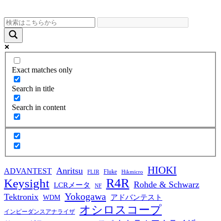
Exact matches only
Search in title
Search in content
HIOKI
Anritsu
ADVANTEST
Fluke
FLIR
Hikmicro
R4R
Keysight
Rohde & Schwarz
LCRメータ
NF
Yokogawa
Tektronix
WDM
アドバンテスト
オシロスコープ
インピーダンスアナライザ