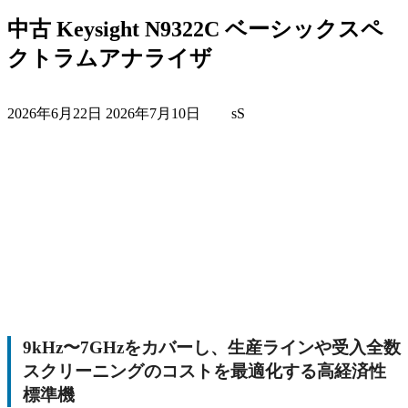
中古 Keysight N9322C ベーシックスペ
クトラムアナライザ
最
2026年6月22日
2026年7月10日
sS
終
更
新
日
時
:
9kHz〜7GHzをカバーし、生産ラインや受入全数
スクリーニングのコストを最適化する高経済性
標準機