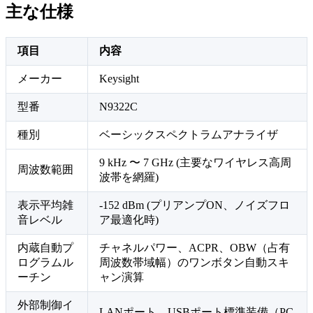
主な仕様
項目
内容
メーカー
Keysight
型番
N9322C
種別
ベーシックスペクトラムアナライザ
9 kHz 〜 7 GHz (主要なワイヤレス高周
周波数範囲
波帯を網羅)
表示平均雑
-152 dBm (プリアンプON、ノイズフロ
音レベル
ア最適化時)
内蔵自動プ
チャネルパワー、ACPR、OBW（占有
ログラムル
周波数帯域幅）のワンボタン自動スキ
ーチン
ャン演算
外部制御イ
LANポート、USBポート標準装備（PC