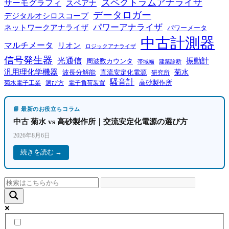
スペクトラムアナライザ
サーモグラフィ
スペアナ
データロガー
デジタルオシロスコープ
パワーアナライザ
ネットワークアナライザ
パワーメータ
中古計測器
マルチメータ
リオン
ロジックアナライザ
信号発生器
光通信
振動計
周波数カウンタ
帯域幅
建築診断
汎用理化学機器
菊水
波長分解能
直流安定化電源
研究所
騒音計
高砂製作所
菊水電子工業
電子負荷装置
選び方
📘 最新のお役立ちコラム
中古 菊水 vs 高砂製作所｜交流安定化電源の選び方
2026年8月6日
続きを読む →