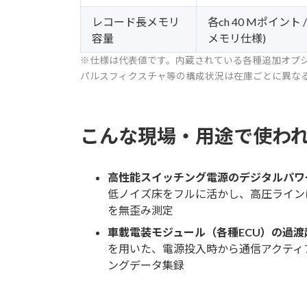
レコード長メモリ
各ch 40 Mポイン
容量
メモリ仕様)
※仕様は代表値です。内蔵されている各種追加オプ
パルスフィクスチャ等の構成状況は在庫ごとに異な
こんな現場・用途で使わ
高性能スイッチング電源のデジタルパワ
低ノイズ床をフルに活かし、高圧ライン
を無歪み測定
車載電装モジュール（各種ECU）の過
を用いた、電源投入時から通信アクティ
ングデータ集録