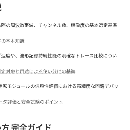
説
る際の周波数帯域、チャンネル数、解像度の基本選定基準
度の基本知識
グ速度や、波形記録持続性能の明確なトレース比較につい
測定対象と用途による使い分けの基準
運転モジュールの信頼性評価における高精度な回路デバッ
：
ータ評価と安全試験のポイント
方 完全ガイド