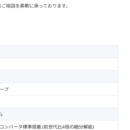
のご相談を柔軟に承っております。
ープ
ル
A/D コンバータ標準搭載 (前世代比4倍の細分解能)