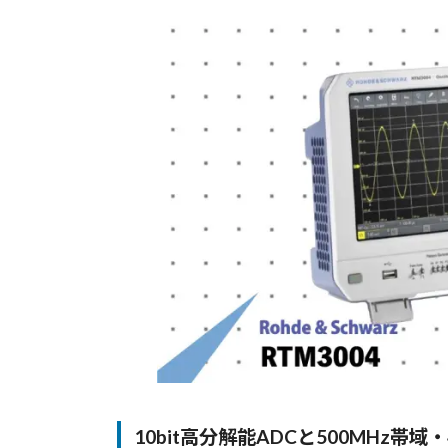
更
新
日
時
:
10bit高分解能ADCと500MHz