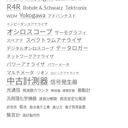
R4R
Rohde & Schwarz
Tektronix
Yokogawa
WDM
アドバンテスト
インピーダンスアナライザ
オシロスコープ
サーモグラフィ
スペクトラムアナライザ
スペアナ
データロガー
デジタルオシロスコープ
ネットワークアナライザ
パワーアナライザ
パワーメータ
マルチメータ
リオン
ロジックアナライザ
中古計測器
信号発生器
光通信
振動計
周波数カウンタ
帯域幅
建築診断
汎用理化学機器
波長分解能
直流安定化電源
菊水
菊水電子工業
電子負荷装置
研究所
選び方
騒音計
高砂製作所