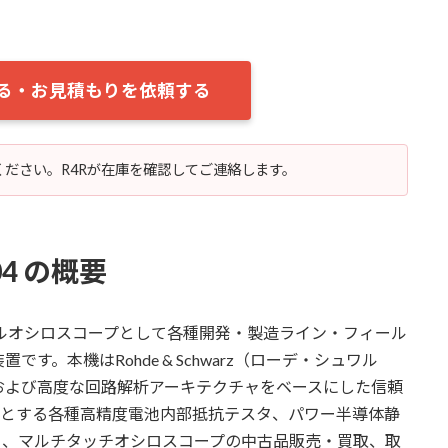
する・お見積もりを依頼する
ださい。R4Rが在庫を確認してご連絡します。
004 の概要
4は、デジタルオシロスコープとして各種開発・製造ライン・フィール
。本機はRohde & Schwarz（ローデ・シュワル
および高度な回路解析アーキテクチャをベースにした信頼
めとする各種高精度電池内部抵抗テスタ、パワー半導体静
タ、マルチタッチオシロスコープの中古品販売・買取、取