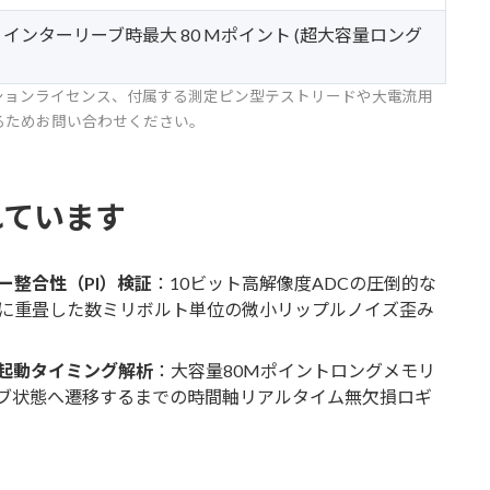
ト / インターリーブ時最大 80 Mポイント (超大容量ロング
ションライセンス、付属する測定ピン型テストリードや大電流用
るためお問い合わせください。
れています
ー整合性（PI）検証
：10ビット高解像度ADCの圧倒的な
に重畳した数ミリボルト単位の微小リップルノイズ歪み
渡起動タイミング解析
：大容量80Mポイントロングメモリ
ブ状態へ遷移するまでの時間軸リアルタイム無欠損ロギ