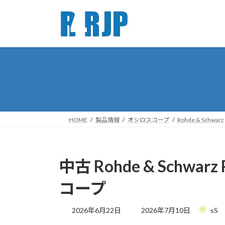
コ
ナ
ン
ビ
テ
ゲ
ン
ー
ツ
シ
へ
ョ
ス
ン
キ
に
ッ
移
プ
動
HOME
製品情報
オシロスコープ
Rohde & Schwarz
中古 Rohde & Schw
コープ
最
2026年6月22日
2026年7月10日
sS
終