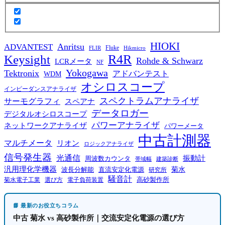
HIOKI
Anritsu
ADVANTEST
Fluke
FLIR
Hikmicro
R4R
Keysight
Rohde & Schwarz
LCRメータ
NF
Yokogawa
Tektronix
アドバンテスト
WDM
オシロスコープ
インピーダンスアナライザ
スペクトラムアナライザ
サーモグラフィ
スペアナ
データロガー
デジタルオシロスコープ
パワーアナライザ
ネットワークアナライザ
パワーメータ
中古計測器
マルチメータ
リオン
ロジックアナライザ
信号発生器
光通信
振動計
周波数カウンタ
帯域幅
建築診断
汎用理化学機器
菊水
波長分解能
直流安定化電源
研究所
騒音計
高砂製作所
菊水電子工業
電子負荷装置
選び方
📘 最新のお役立ちコラム
中古 菊水 vs 高砂製作所｜交流安定化電源の選び方