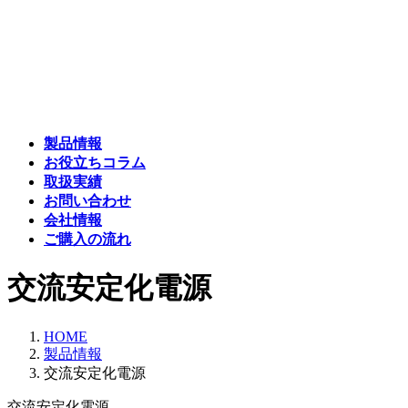
コ
ナ
ン
ビ
テ
ゲ
ン
ー
ツ
シ
へ
ョ
ス
ン
製品情報
キ
に
お役立ちコラム
ッ
移
取扱実績
プ
動
お問い合わせ
会社情報
ご購入の流れ
交流安定化電源
HOME
製品情報
交流安定化電源
交流安定化電源