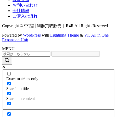
お問い合わせ
会社情報
ご購入の流れ
Copyright © 中古計測器買取販売｜R4R All Rights Reserved.
Powered by
WordPress
with
Lightning Theme
&
VK All in One
Expansion Unit
MENU
Exact matches only
Search in title
Search in content