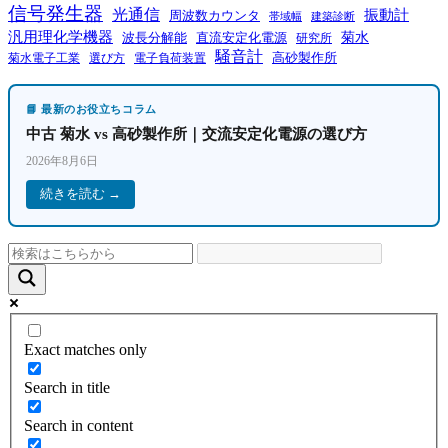
信号発生器
光通信
振動計
周波数カウンタ
帯域幅
建築診断
汎用理化学機器
菊水
波長分解能
直流安定化電源
研究所
騒音計
高砂製作所
菊水電子工業
電子負荷装置
選び方
📘 最新のお役立ちコラム
中古 菊水 vs 高砂製作所｜交流安定化電源の選び方
2026年8月6日
続きを読む →
Exact matches only
Search in title
Search in content