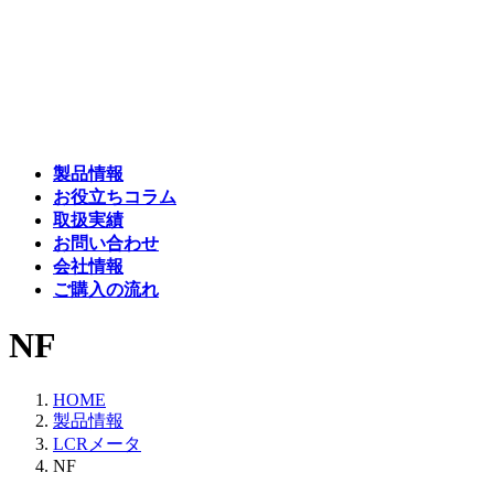
コ
ナ
ン
ビ
テ
ゲ
ン
ー
ツ
シ
へ
ョ
ス
ン
製品情報
キ
に
お役立ちコラム
ッ
移
取扱実績
プ
動
お問い合わせ
会社情報
ご購入の流れ
NF
HOME
製品情報
LCRメータ
NF