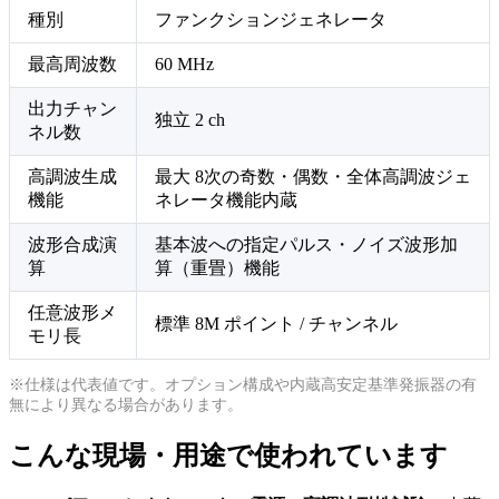
種別
ファンクションジェネレータ
最高周波数
60 MHz
出力チャン
独立 2 ch
ネル数
高調波生成
最大 8次の奇数・偶数・全体高調波ジェ
機能
ネレータ機能内蔵
波形合成演
基本波への指定パルス・ノイズ波形加
算
算（重畳）機能
任意波形メ
標準 8M ポイント / チャンネル
モリ長
※仕様は代表値です。オプション構成や内蔵高安定基準発振器の有
無により異なる場合があります。
こんな現場・用途で使われています