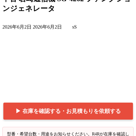
ンジェネレータ
最
2026年6月2日
2026年6月2日
sS
終
更
新
日
時
:
▶ 在庫を確認する・お見積もりを依頼する
型番・希望台数・用途をお知らせください。R4Rが在庫を確認し