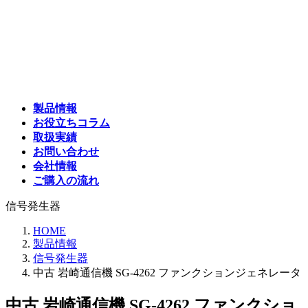
コ
ナ
ン
ビ
テ
ゲ
ン
ー
ツ
シ
へ
ョ
ス
ン
製品情報
キ
に
お役立ちコラム
ッ
移
取扱実績
プ
動
お問い合わせ
会社情報
ご購入の流れ
信号発生器
HOME
製品情報
信号発生器
中古 岩崎通信機 SG-4262 ファンクションジェネレータ
中古 岩崎通信機 SG-4262 ファンクショ