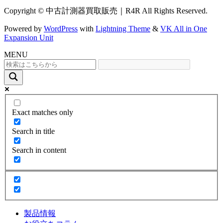
Copyright © 中古計測器買取販売｜R4R All Rights Reserved.
Powered by
WordPress
with
Lightning Theme
&
VK All in One
Expansion Unit
MENU
Exact matches only
Search in title
Search in content
製品情報