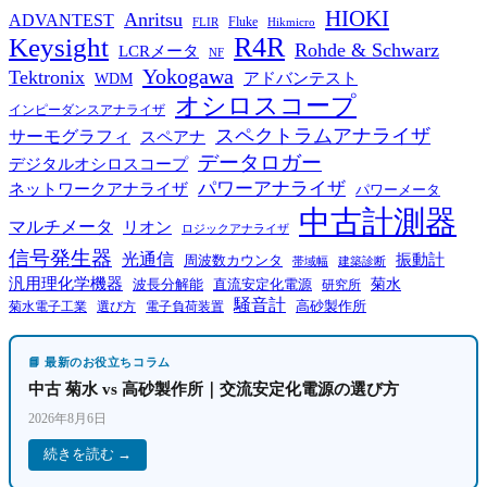
HIOKI
Anritsu
ADVANTEST
Fluke
FLIR
Hikmicro
R4R
Keysight
Rohde & Schwarz
LCRメータ
NF
Yokogawa
Tektronix
WDM
アドバンテスト
オシロスコープ
インピーダンスアナライザ
スペクトラムアナライザ
サーモグラフィ
スペアナ
データロガー
デジタルオシロスコープ
パワーアナライザ
ネットワークアナライザ
パワーメータ
中古計測器
マルチメータ
リオン
ロジックアナライザ
信号発生器
光通信
振動計
周波数カウンタ
帯域幅
建築診断
汎用理化学機器
菊水
波長分解能
直流安定化電源
研究所
騒音計
高砂製作所
菊水電子工業
電子負荷装置
選び方
📘 最新のお役立ちコラム
中古 菊水 vs 高砂製作所｜交流安定化電源の選び方
2026年8月6日
続きを読む →