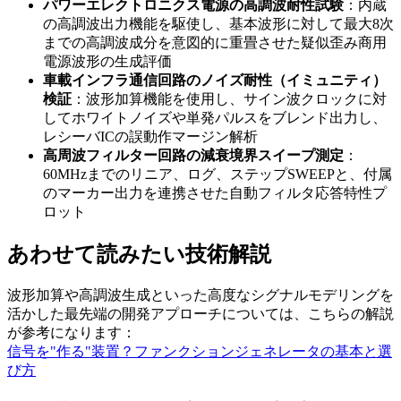
パワーエレクトロニクス電源の高調波耐性試験
：内蔵
の高調波出力機能を駆使し、基本波形に対して最大8次
までの高調波成分を意図的に重畳させた疑似歪み商用
電源波形の生成評価
車載インフラ通信回路のノイズ耐性（イミュニティ）
検証
：波形加算機能を使用し、サイン波クロックに対
してホワイトノイズや単発パルスをブレンド出力し、
レシーバICの誤動作マージン解析
高周波フィルター回路の減衰境界スイープ測定
：
60MHzまでのリニア、ログ、ステップSWEEPと、付属
のマーカー出力を連携させた自動フィルタ応答特性プ
ロット
あわせて読みたい技術解説
波形加算や高調波生成といった高度なシグナルモデリングを
活かした最先端の開発アプローチについては、こちらの解説
が参考になります：
信号を"作る"装置？ファンクションジェネレータの基本と選
び方