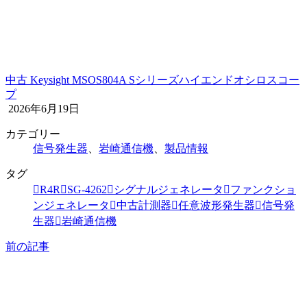
中古 Keysight MSOS804A Sシリーズハイエンドオシロスコー
プ
2026年6月19日
カテゴリー
信号発生器
、
岩崎通信機
、
製品情報
タグ
R4R
SG-4262
シグナルジェネレータ
ファンクショ
ンジェネレータ
中古計測器
任意波形発生器
信号発
生器
岩崎通信機
前の記事