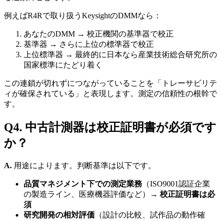
例えばR4Rで取り扱うKeysightのDMMなら：
あなたのDMM → 校正機関の基準器で校正
基準器 → さらに上位の標準器で校正
上位標準器 → 最終的に日本なら産業技術総合研究所の
国家標準にたどり着く
この連鎖が切れずにつながっていることを「トレーサビリテ
ィが確保されている」と表現します。測定の信頼性の根幹で
す。
Q4. 中古計測器は校正証明書が必須です
か？
A.
用途によります。判断基準は以下です。
品質マネジメント下での測定業務
（ISO9001認証企業
の製造ライン、医療機器評価など）→
校正証明書は必
須
研究開発の相対評価
（設計の比較、試作品の動作確