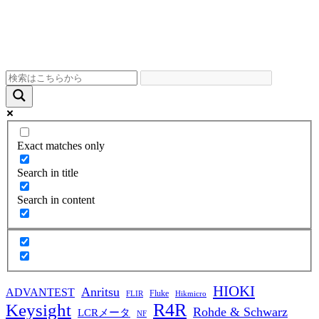
Exact matches only
Search in title
Search in content
HIOKI
Anritsu
ADVANTEST
Fluke
FLIR
Hikmicro
R4R
Keysight
Rohde & Schwarz
LCRメータ
NF