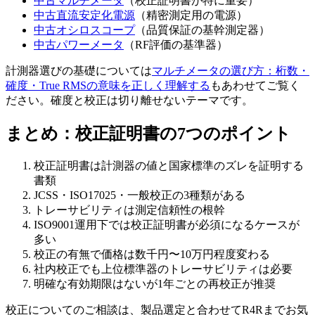
中古マルチメータ
（校正証明書が特に重要）
中古直流安定化電源
（精密測定用の電源）
中古オシロスコープ
（品質保証の基幹測定器）
中古パワーメータ
（RF評価の基準器）
計測器選びの基礎については
マルチメータの選び方：桁数・
確度・True RMSの意味を正しく理解する
もあわせてご覧く
ださい。確度と校正は切り離せないテーマです。
まとめ：校正証明書の7つのポイント
校正証明書は計測器の値と国家標準のズレを証明する
書類
JCSS・ISO17025・一般校正の3種類がある
トレーサビリティは測定信頼性の根幹
ISO9001運用下では校正証明書が必須になるケースが
多い
校正の有無で価格は数千円〜10万円程度変わる
社内校正でも上位標準器のトレーサビリティは必要
明確な有効期限はないが1年ごとの再校正が推奨
校正についてのご相談は、製品選定と合わせてR4Rまでお気