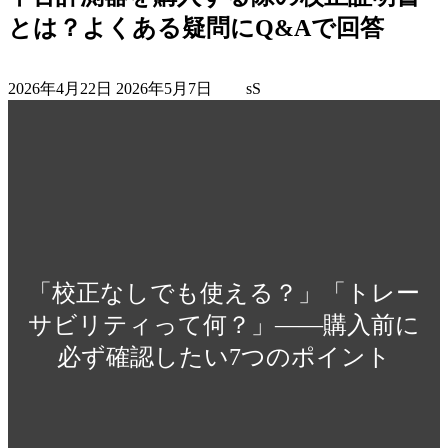
とは？よくある疑問にQ&Aで回答
最
2026年4月22日
2026年5月7日
sS
終
更
新
日
時
:
「校正なしでも使える？」「トレー
サビリティって何？」——購入前に
必ず確認したい7つのポイント