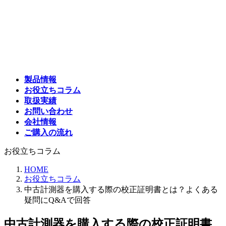
コ
ナ
ン
ビ
テ
ゲ
ン
ー
ツ
シ
へ
ョ
ス
ン
製品情報
キ
に
お役立ちコラム
ッ
移
取扱実績
プ
動
お問い合わせ
会社情報
ご購入の流れ
お役立ちコラム
HOME
お役立ちコラム
中古計測器を購入する際の校正証明書とは？よくある
疑問にQ&Aで回答
中古計測器を購入する際の校正証明書