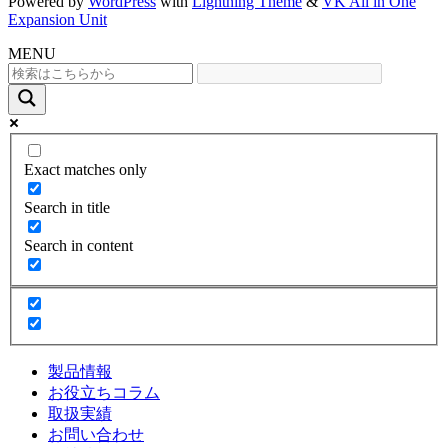
Powered by
WordPress
with
Lightning Theme
&
VK All in One
Expansion Unit
MENU
Exact matches only
Search in title
Search in content
製品情報
お役立ちコラム
取扱実績
お問い合わせ