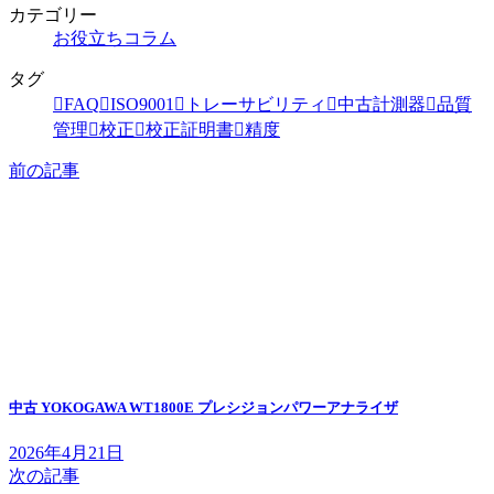
カテゴリー
お役立ちコラム
タグ
FAQ
ISO9001
トレーサビリティ
中古計測器
品質
管理
校正
校正証明書
精度
前の記事
中古 YOKOGAWA WT1800E プレシジョンパワーアナライザ
2026年4月21日
次の記事