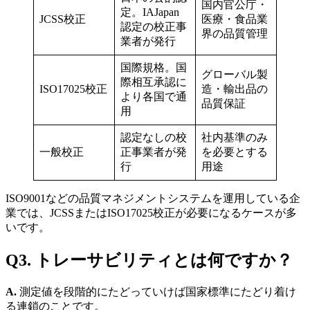
国内官公庁・
定。IAJapan
JCSS校正
医療・食品業
認定の校正事
界の品質管理
業者が発行
国際規格。国
グローバル製
際相互承認に
ISO17025校正
造・輸出品の
より各国で通
品質保証
用
認定なしの校
社内基準のみ
一般校正
正事業者が発
を必要とする
行
用途
ISO9001などの品質マネジメントシステムを運用している企
業では、JCSSまたはISO17025校正が必要になるケースが多
いです。
Q3. トレーサビリティとは何ですか？
A.
測定値を段階的にたどっていけば国家標準にたどり着け
る連鎖のことです。