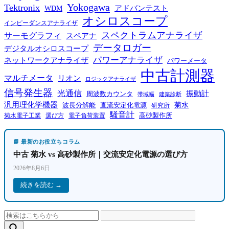
Yokogawa
Tektronix
WDM
アドバンテスト
オシロスコープ
インピーダンスアナライザ
スペクトラムアナライザ
サーモグラフィ
スペアナ
データロガー
デジタルオシロスコープ
パワーアナライザ
ネットワークアナライザ
パワーメータ
中古計測器
マルチメータ
リオン
ロジックアナライザ
信号発生器
光通信
振動計
周波数カウンタ
帯域幅
建築診断
汎用理化学機器
菊水
波長分解能
直流安定化電源
研究所
騒音計
高砂製作所
菊水電子工業
電子負荷装置
選び方
📘 最新のお役立ちコラム
中古 菊水 vs 高砂製作所｜交流安定化電源の選び方
2026年8月6日
続きを読む →