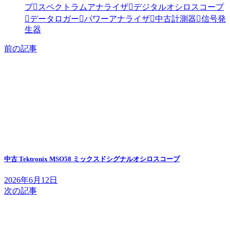
プ
スペクトラムアナライザ
デジタルオシロスコープ
データロガー
パワーアナライザ
中古計測器
信号発
生器
前の記事
中古 Tektronix MSO58 ミックスドシグナルオシロスコープ
2026年6月12日
次の記事