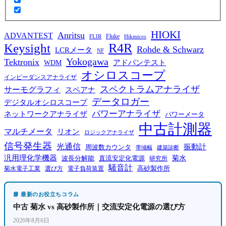
HIOKI
Anritsu
ADVANTEST
Fluke
FLIR
Hikmicro
R4R
Keysight
Rohde & Schwarz
LCRメータ
NF
Yokogawa
Tektronix
WDM
アドバンテスト
オシロスコープ
インピーダンスアナライザ
スペクトラムアナライザ
サーモグラフィ
スペアナ
データロガー
デジタルオシロスコープ
パワーアナライザ
ネットワークアナライザ
パワーメータ
中古計測器
マルチメータ
リオン
ロジックアナライザ
信号発生器
光通信
振動計
周波数カウンタ
帯域幅
建築診断
汎用理化学機器
菊水
波長分解能
直流安定化電源
研究所
騒音計
高砂製作所
菊水電子工業
電子負荷装置
選び方
📘 最新のお役立ちコラム
中古 菊水 vs 高砂製作所｜交流安定化電源の選び方
2026年8月6日