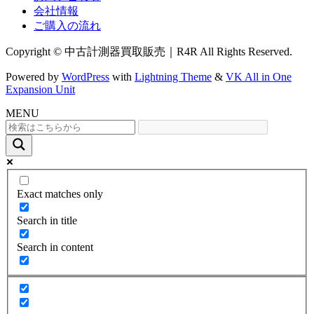
会社情報
ご購入の流れ
Copyright © 中古計測器買取販売｜R4R All Rights Reserved.
Powered by
WordPress
with
Lightning Theme
&
VK All in One
Expansion Unit
MENU
Exact matches only
Search in title
Search in content