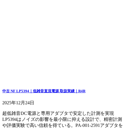
中古 NF LP5394｜低雑音直流電源 取扱実績｜R4R
2025年12月24日
超低雑音DC電源と専用アダプタで安定した計測を実現
LP5394はノイズの影響を最小限に抑える設計で、精密計測
や評価実験で高い信頼を得ている。PA-001-2591アダプタを