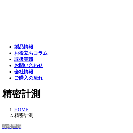
コ
ナ
ン
ビ
テ
ゲ
ン
ー
ツ
シ
へ
ョ
ス
ン
製品情報
キ
に
お役立ちコラム
ッ
移
取扱実績
プ
動
お問い合わせ
会社情報
ご購入の流れ
精密計測
HOME
精密計測
取扱実績