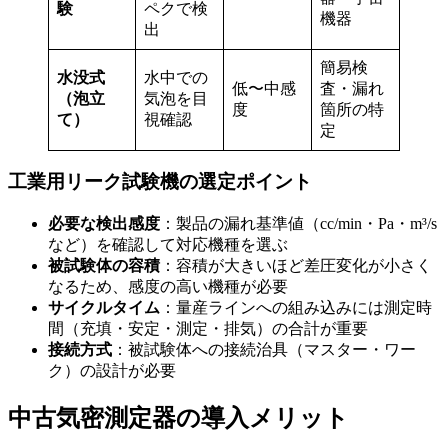
験
ペクで検
機器
出
簡易検
水没式
水中での
低〜中感
査・漏れ
（泡立
気泡を目
度
箇所の特
て）
視確認
定
工業用リーク試験機の選定ポイント
必要な検出感度
：製品の漏れ基準値（cc/min・Pa・m³/s
など）を確認して対応機種を選ぶ
被試験体の容積
：容積が大きいほど差圧変化が小さく
なるため、感度の高い機種が必要
サイクルタイム
：量産ラインへの組み込みには測定時
間（充填・安定・測定・排気）の合計が重要
接続方式
：被試験体への接続治具（マスター・ワー
ク）の設計が必要
中古気密測定器の導入メリット