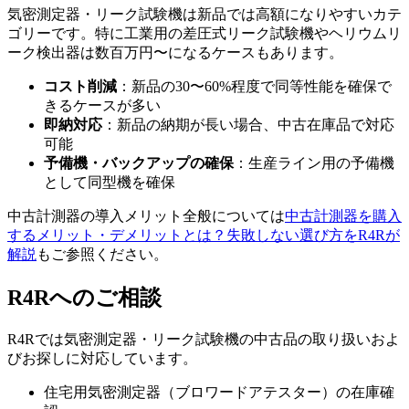
気密測定器・リーク試験機は新品では高額になりやすいカテ
ゴリーです。特に工業用の差圧式リーク試験機やヘリウムリ
ーク検出器は数百万円〜になるケースもあります。
コスト削減
：新品の30〜60%程度で同等性能を確保で
きるケースが多い
即納対応
：新品の納期が長い場合、中古在庫品で対応
可能
予備機・バックアップの確保
：生産ライン用の予備機
として同型機を確保
中古計測器の導入メリット全般については
中古計測器を購入
するメリット・デメリットとは？失敗しない選び方をR4Rが
解説
もご参照ください。
R4Rへのご相談
R4Rでは気密測定器・リーク試験機の中古品の取り扱いおよ
びお探しに対応しています。
住宅用気密測定器（ブロワードアテスター）の在庫確