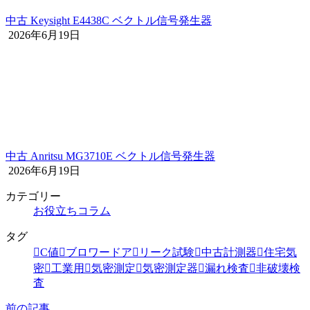
中古 Keysight E4438C ベクトル信号発生器
2026年6月19日
中古 Anritsu MG3710E ベクトル信号発生器
2026年6月19日
カテゴリー
お役立ちコラム
タグ
C値
ブロワードア
リーク試験
中古計測器
住宅気
密
工業用
気密測定
気密測定器
漏れ検査
非破壊検
査
前の記事