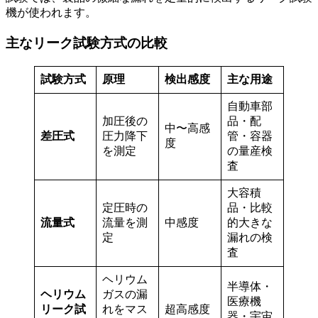
機が使われます。
主なリーク試験方式の比較
試験方式
原理
検出感度
主な用途
自動車部
加圧後の
品・配
中〜高感
差圧式
圧力降下
管・容器
度
を測定
の量産検
査
大容積
定圧時の
品・比較
流量式
流量を測
中感度
的大きな
定
漏れの検
査
ヘリウム
半導体・
ヘリウム
ガスの漏
医療機
リーク試
れをマス
超高感度
器・宇宙