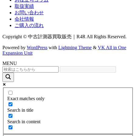
取扱実績
お問い合わせ
会社情報
ご購入の流れ
Copyright © 中古計測器買取販売｜R4R All Rights Reserved.
Powered by
WordPress
with
Lightning Theme
&
VK All in One
Expansion Unit
MENU
Exact matches only
Search in title
Search in content