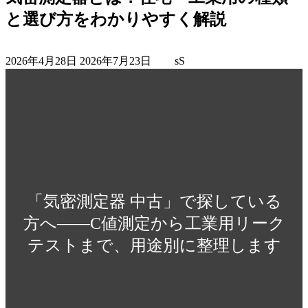
と選び方をわかりやすく解説
最
2026年4月28日
2026年7月23日
sS
終
更
新
日
時
:
「気密測定器 中古」で探している
方へ——C値測定から工業用リーク
テストまで、用途別に整理します