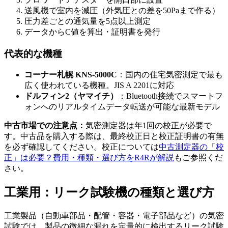
送風機で室内を減圧（外気圧との差を50Paまで作る）
圧力差ごとの通気量を5点以上測定
データからC値を算出・証明書を発行
代表的な機種
コーナー札幌 KNS-5000C
：国内の住宅気密測定で最も
広く使われている機種。JIS A 2201に対応
ドルフィン2（ヤマイチ）
：Bluetooth接続でスマートフ
ォンへのリアルタイムデータ転送が可能な最新モデル
中古市場での注意点：
気密測定器は年1回の校正が必要で
す。中古品を購入する際は、最終校正日と校正証明書の有無
を必ず確認してください。校正については
中古測定器の「校
正」は必要？費用・種類・選び方をR4Rが解説
もご参照くだ
さい。
工業用：リーク試験機の種類と選び方
工業製品（自動車部品・配管・容器・電子部品など）の気密
試験では、製品の微細な漏れを定量的に検出するリーク試験