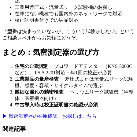
認
工業用差圧式・流量式リーク試験機のお探し
在庫にない機種でも国内外のネットワークで対応
校正証明書付きでの納品対応
「型番は決まっていないが、こういう試験がしたい」という
ご相談レベルからお気軽にどうぞ。
まとめ：気密測定器の選び方
住宅のC値測定
→ ブロワードアテスター（KNS-5000C
など）。JIS A 2201対応・年1回の校正が必要
工業製品の量産検査
→ 差圧式または流量式リーク試験
機。感度・容積・サイクルタイムで選ぶ
微細な漏れの精密検査
→ ヘリウムリーク試験機（半導
体・医療機器向け）
中古導入時は校正証明書の確認が必須
▶ 気密測定器の在庫確認・お探しはこちら
関連記事