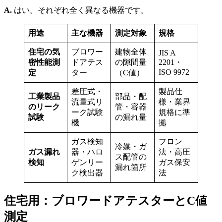
A.
はい。それぞれ全く異なる機器です。
用途
主な機器
測定対象
規格
住宅の気
ブロワー
建物全体
JIS A
密性能測
ドアテス
の隙間量
2201・
ISO 9972
定
ター
（C値）
差圧式・
製品仕
工業製品
部品・配
流量式リ
様・業界
のリーク
管・容器
ーク試験
規格に準
試験
の漏れ量
機
拠
ガス検知
フロン
冷媒・ガ
ガス漏れ
器・ハロ
法・高圧
ス配管の
検知
ゲンリー
ガス保安
漏れ箇所
ク検出器
法
住宅用：ブロワードアテスターとC値
測定