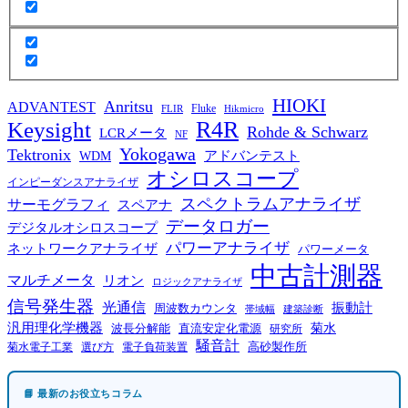
HIOKI
Anritsu
ADVANTEST
Fluke
FLIR
Hikmicro
R4R
Keysight
Rohde & Schwarz
LCRメータ
NF
Yokogawa
Tektronix
WDM
アドバンテスト
オシロスコープ
インピーダンスアナライザ
スペクトラムアナライザ
サーモグラフィ
スペアナ
データロガー
デジタルオシロスコープ
パワーアナライザ
ネットワークアナライザ
パワーメータ
中古計測器
マルチメータ
リオン
ロジックアナライザ
信号発生器
光通信
振動計
周波数カウンタ
帯域幅
建築診断
汎用理化学機器
菊水
波長分解能
直流安定化電源
研究所
騒音計
高砂製作所
菊水電子工業
電子負荷装置
選び方
📘 最新のお役立ちコラム