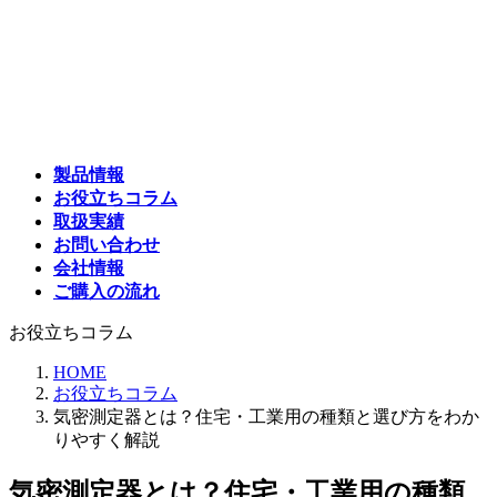
コ
ナ
ン
ビ
テ
ゲ
ン
ー
ツ
シ
へ
ョ
ス
ン
製品情報
キ
に
お役立ちコラム
ッ
移
取扱実績
プ
動
お問い合わせ
会社情報
ご購入の流れ
お役立ちコラム
HOME
お役立ちコラム
気密測定器とは？住宅・工業用の種類と選び方をわか
りやすく解説
気密測定器とは？住宅・工業用の種類