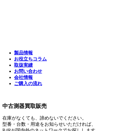
コ
ナ
ン
ビ
テ
ゲ
ン
ー
ツ
シ
へ
ョ
ス
ン
キ
に
製品情報
ッ
移
お役立ちコラム
プ
動
取扱実績
お問い合わせ
会社情報
ご購入の流れ
中古測器買取販売
在庫がなくても、諦めないでください。
型番・台数・用途をお知らせいただければ、
R4Rが国内外のネットワークでお探しします。