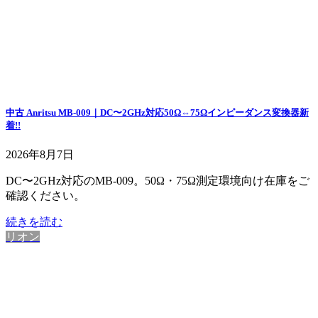
中古 Anritsu MB-009｜DC〜2GHz対応50Ω⇔75Ωインピーダンス変換器
新
着!!
2026年8月7日
DC〜2GHz対応のMB-009。50Ω・75Ω測定環境向け在庫をご
確認ください。
続きを読む
リオン