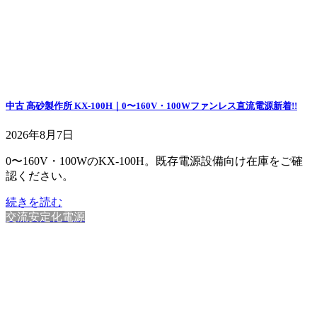
中古 高砂製作所 KX-100H｜0〜160V・100Wファンレス直流電源
新着!!
2026年8月7日
0〜160V・100WのKX-100H。既存電源設備向け在庫をご確
認ください。
続きを読む
交流安定化電源