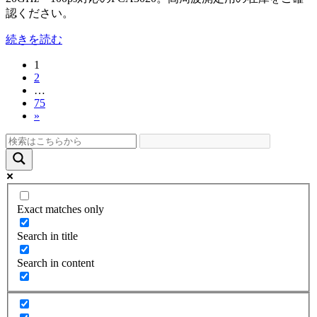
認ください。
続きを読む
固
1
投
固
2
定
稿
…
定
ペ
固
75
ペ
ー
の
»
定
ー
ジ
ペ
ペ
ジ
ー
ー
ジ
ジ
送
Exact matches only
り
Search in title
Search in content