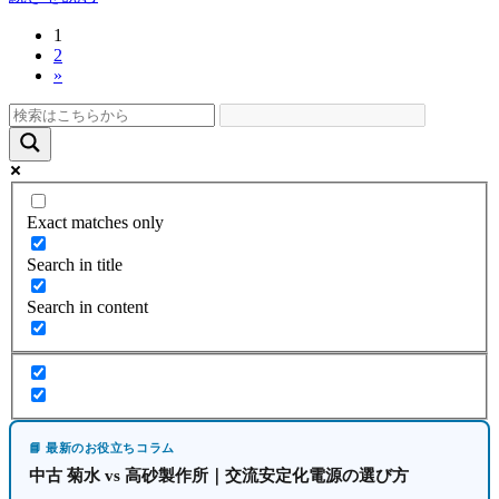
固
1
投
固
2
定
稿
»
定
ペ
ペ
ー
の
ー
ジ
ペ
ジ
ー
ジ
Exact matches only
送
Search in title
り
Search in content
📘 最新のお役立ちコラム
中古 菊水 vs 高砂製作所｜交流安定化電源の選び方