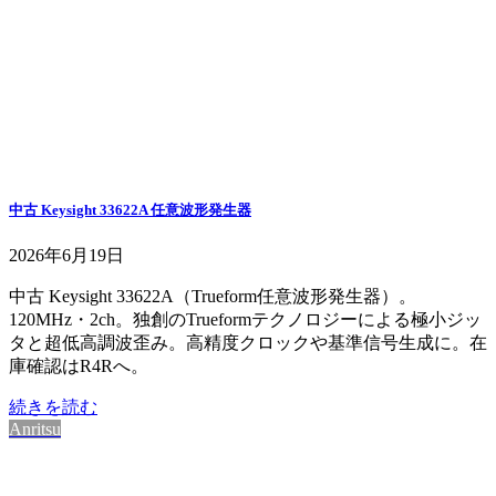
中古 Keysight 33622A 任意波形発生器
2026年6月19日
中古 Keysight 33622A（Trueform任意波形発生器）。
120MHz・2ch。独創のTrueformテクノロジーによる極小ジッ
タと超低高調波歪み。高精度クロックや基準信号生成に。在
庫確認はR4Rへ。
続きを読む
Anritsu