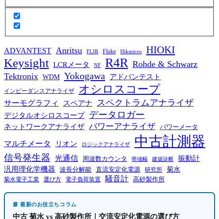
HIOKI
Anritsu
ADVANTEST
Fluke
FLIR
Hikmicro
R4R
Keysight
Rohde & Schwarz
LCRメータ
NF
Yokogawa
Tektronix
WDM
アドバンテスト
オシロスコープ
インピーダンスアナライザ
スペクトラムアナライザ
サーモグラフィ
スペアナ
データロガー
デジタルオシロスコープ
パワーアナライザ
ネットワークアナライザ
パワーメータ
中古計測器
マルチメータ
リオン
ロジックアナライザ
信号発生器
光通信
振動計
周波数カウンタ
帯域幅
建築診断
汎用理化学機器
菊水
波長分解能
直流安定化電源
研究所
騒音計
高砂製作所
菊水電子工業
電子負荷装置
選び方
📘 最新のお役立ちコラム
中古 菊水 vs 高砂製作所｜交流安定化電源の選び方