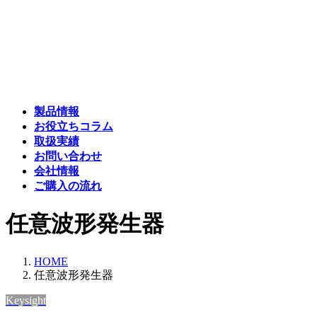
コ
ナ
ン
ビ
テ
ゲ
ン
ー
ツ
シ
へ
ョ
ス
ン
製品情報
キ
に
お役立ちコラム
ッ
移
取扱実績
プ
動
お問い合わせ
会社情報
ご購入の流れ
任意波形発生器
HOME
任意波形発生器
Keysight