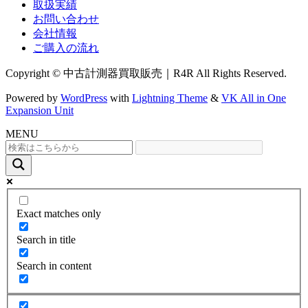
取扱実績
お問い合わせ
会社情報
ご購入の流れ
Copyright © 中古計測器買取販売｜R4R All Rights Reserved.
Powered by
WordPress
with
Lightning Theme
&
VK All in One
Expansion Unit
MENU
Exact matches only
Search in title
Search in content