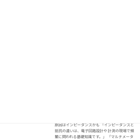
太陽光・高周波設計でインピーダンスが
お役立ちコラム
重要な理由：現場で起こる失敗と対策
2026年4月14日
「マルチメータで測った抵抗値は仕様通りなの
に、回路がうまく動かない」 「太陽光パネルの
発電効率が計算値より低い」 「アンテナと送信
機を繋いだら電波が出ない」 これらはすべてイ
ンピーダンスの扱いに起因するトラブルです。
イン […]
続きを読む
いまさら聞けない！インピーダンスと抵
お役立ちコラム
抗の違いとは？意味・単位・計算をわか
りやすく解説
2026年4月14日
「抵抗値は正しいのにナゼ？」そのトラブル、
原因はインピーダンスかも 「インピーダンスと
抵抗の違いは、電子回路設計や 計測の現場で頻
繁に問われる基礎知識です。」 「マルチメータ