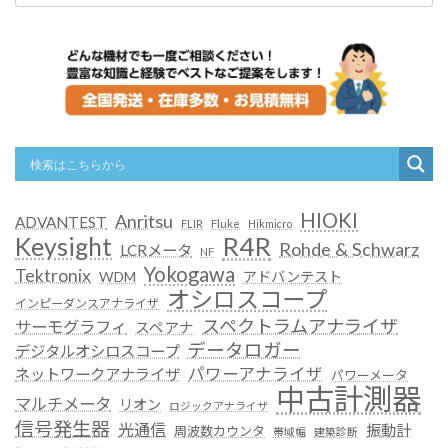
HIOKI
Anritsu
ADVANTEST
FLIR
Fluke
Hikmicro
R4R
Keysight
Rohde & Schwarz
LCRメータ
NF
Yokogawa
Tektronix
WDM
アドバンテスト
オシロスコープ
インピーダンスアナライザ
スペクトラムアナライザ
サーモグラフィ
スペアナ
データロガー
デジタルオシロスコープ
パワーアナライザ
ネットワークアナライザ
パワーメータ
中古計測器
マルチメータ
リオン
ロジックアナライザ
信号発生器
光通信
振動計
周波数カウンタ
帯域幅
建築診断