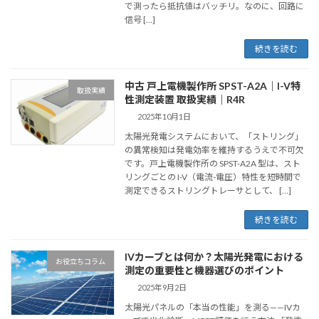
で測ったら抵抗値はバッチリ。なのに、回路に
信号 […]
続きを読む
中古 戸上電機製作所 SPST-A2A｜I-V特
取扱実績
性測定装置 取扱実績｜R4R
2025年10月1日
太陽光発電システムにおいて、「ストリング」
の異常検知は発電効率を維持するうえで不可欠
です。戸上電機製作所の SPST-A2A 型は、スト
リングごとの I-V（電流-電圧）特性を短時間で
測定できるストリングトレーサとして、 […]
続きを読む
IVカーブとは何か？太陽光発電における
お役立ちコラム
測定の重要性と機器選びのポイント
2025年9月2日
太陽光パネルの「本当の性能」を測る——IVカ