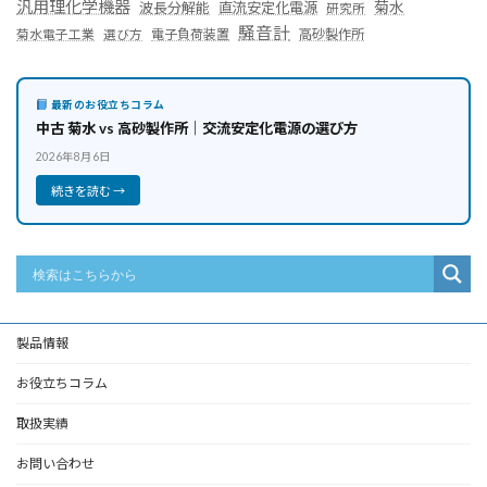
汎用理化学機器
菊水
波長分解能
直流安定化電源
研究所
騒音計
菊水電子工業
電子負荷装置
高砂製作所
選び方
最新のお役立ちコラム
中古 菊水 vs 高砂製作所｜交流安定化電源の選び方
2026年8月6日
続きを読む →
製品情報
お役立ちコラム
取扱実績
お問い合わせ