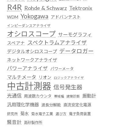
R4R
Rohde & Schwarz
Tektronix
Yokogawa
WDM
アドバンテスト
インピーダンスアナライザ
オシロスコープ
サーモグラフィ
スペクトラムアナライザ
スペアナ
データロガー
デジタルオシロスコープ
ネットワークアナライザ
パワーアナライザ
パワーメータ
マルチメータ
リオン
ロジックアナライザ
中古計測器
信号発生器
光通信
振動計
周波数カウンタ
帯域幅
建築診断
汎用理化学機器
波長分解能
直流安定化電源
菊水
菊水電子工業
電子負荷装置
研究所
選び方
騒音計
高砂製作所