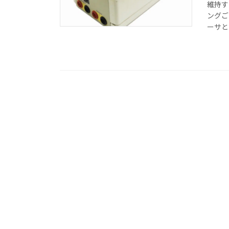
維持す
ングご
ーサとし