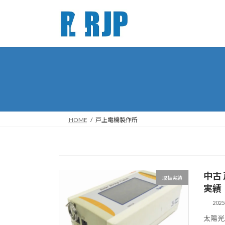
コ
ナ
ン
ビ
テ
ゲ
ン
ー
ツ
シ
へ
ョ
ス
ン
キ
に
ッ
移
プ
動
HOME
戸上電機製作所
中古 
取扱実績
実績｜
202
太陽光