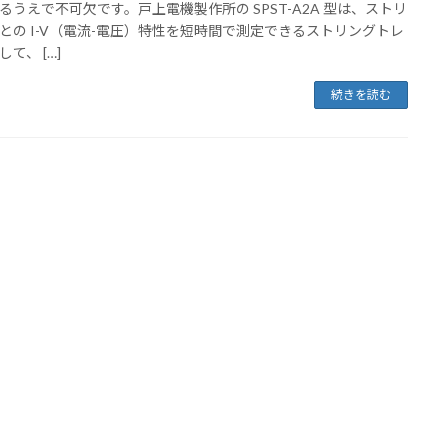
るうえで不可欠です。戸上電機製作所の SPST-A2A 型は、ストリ
との I-V（電流-電圧）特性を短時間で測定できるストリングトレ
て、 […]
続きを読む