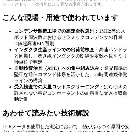
ャ・テストリードの有無により異なる場合があります。
こんな現場・用途で使われています
コンデンサ製造工場での高速全数選別
：1MHz等のス
ポット周波数におけるセラミックコンデンサの容量・
D値超高速BIN選別
インダクタ生産ラインでの出荷前検査
：高速ハンドラ
と同期し、巻き線インダクタの断線や定数不良をミリ
秒単位で判定
自動検査治具（ATE）への集中組み込み
：業界標準の
堅牢な通信コマンド体系を活かした、24時間連続稼働
ラインの構築
受入検査での大量ロットスクリーニング
：ばらつきの
許されない精密コンポーネントの高精度な受入抜取自
動計測
あわせて読みたい技術解説
LCRメータを使用した測定において、値がふらつく原因や安