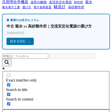
汎用理化学機器
菊水
波長分解能
直流安定化電源
研究所
騒音計
高砂製作所
菊水電子工業
電子負荷装置
選び方
📘 最新のお役立ちコラム
中古 菊水 vs 高砂製作所｜交流安定化電源の選び方
2026年8月6日
続きを読む →
Exact matches only
Search in title
Search in content