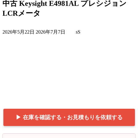
中古 Keysight E4981AL プレシジョン
LCRメータ
最
2026年5月22日
2026年7月7日
sS
終
更
新
日
時
:
▶ 在庫を確認する・お見積もりを依頼する