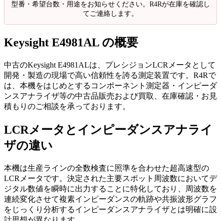
型番・希望台数・用途をお知らせください。R4Rが在庫を確認し
てご連絡します。
Keysight E4981AL の概要
中古のKeysight E4981ALは、プレシジョンLCRメータとして
開発・製造の現場で高い信頼性を誇る測定装置です。R4Rで
は、本機をはじめとするコンポーネント測定器・インピーダ
ンスアナライザ等の中古品販売および買取、在庫確認・お見
積もりのご相談を承っております。
LCRメータとインピーダンスアナライ
ザの違い
本機は生産ラインの全数検査に照準を合わせた超高速型の
LCRメータです。決定された主要スポット周波数においてデ
ジタル数値を瞬時に出力することに特化しており、周波数を
連続変化させて複素インピーダンスの軌跡や共振波形グラフ
をじっくり分析するインピーダンスアナライザとは明確に設
計思想が異なります。