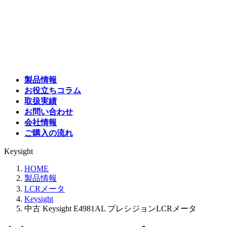
コ
ナ
ン
ビ
テ
ゲ
ン
ー
ツ
シ
へ
ョ
ス
ン
製品情報
キ
に
お役立ちコラム
ッ
移
取扱実績
プ
動
お問い合わせ
会社情報
ご購入の流れ
Keysight
HOME
製品情報
LCRメータ
Keysight
中古 Keysight E4981AL プレシジョンLCRメータ