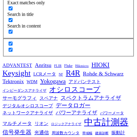
Exact matches only
Search in title
Search in content
HIOKI
Anritsu
ADVANTEST
Fluke
FLIR
Hikmicro
R4R
Keysight
Rohde & Schwarz
LCRメータ
NF
Yokogawa
Tektronix
WDM
アドバンテスト
オシロスコープ
インピーダンスアナライザ
スペクトラムアナライザ
サーモグラフィ
スペアナ
データロガー
デジタルオシロスコープ
パワーアナライザ
ネットワークアナライザ
パワーメータ
中古計測器
マルチメータ
リオン
ロジックアナライザ
信号発生器
光通信
振動計
周波数カウンタ
帯域幅
建築診断