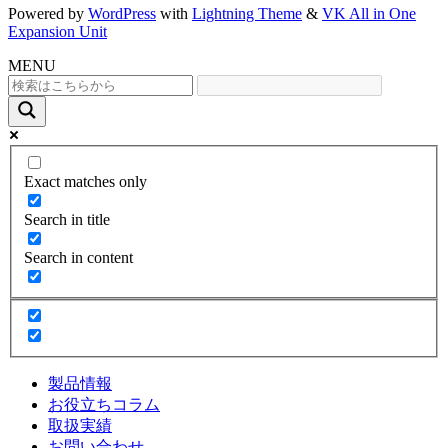
Powered by
WordPress
with
Lightning Theme
&
VK All in One
Expansion Unit
MENU
Exact matches only
Search in title
Search in content
製品情報
お役立ちコラム
取扱実績
お問い合わせ