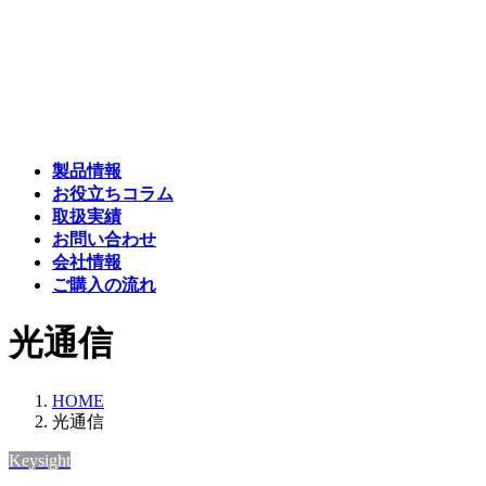
コ
ナ
ン
ビ
テ
ゲ
ン
ー
ツ
シ
へ
ョ
ス
ン
製品情報
キ
に
お役立ちコラム
ッ
移
取扱実績
プ
動
お問い合わせ
会社情報
ご購入の流れ
光通信
HOME
光通信
Keysight