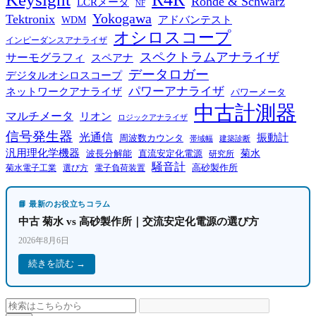
Rohde & Schwarz
LCRメータ
NF
Yokogawa
Tektronix
WDM
アドバンテスト
オシロスコープ
インピーダンスアナライザ
スペクトラムアナライザ
サーモグラフィ
スペアナ
データロガー
デジタルオシロスコープ
パワーアナライザ
ネットワークアナライザ
パワーメータ
中古計測器
マルチメータ
リオン
ロジックアナライザ
信号発生器
光通信
振動計
周波数カウンタ
帯域幅
建築診断
汎用理化学機器
菊水
波長分解能
直流安定化電源
研究所
騒音計
高砂製作所
菊水電子工業
電子負荷装置
選び方
📘 最新のお役立ちコラム
中古 菊水 vs 高砂製作所｜交流安定化電源の選び方
2026年8月6日
続きを読む →