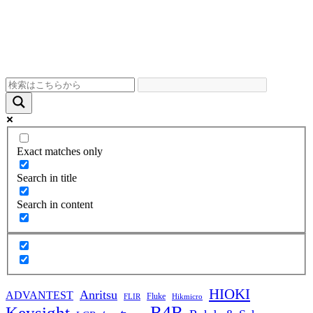
Exact matches only
Search in title
Search in content
HIOKI
Anritsu
ADVANTEST
Fluke
FLIR
Hikmicro
R4R
Keysight