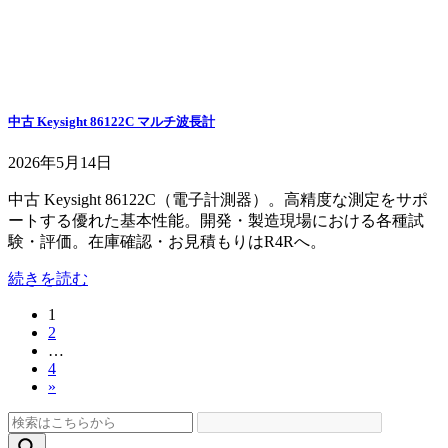
中古 Keysight 86122C マルチ波長計
2026年5月14日
中古 Keysight 86122C（電子計測器）。高精度な測定をサポ
ートする優れた基本性能。開発・製造現場における各種試
験・評価。在庫確認・お見積もりはR4Rへ。
続きを読む
固
1
投
固
2
定
稿
…
定
ペ
固
4
ペ
ー
の
»
定
ー
ジ
ペ
ペ
ジ
ー