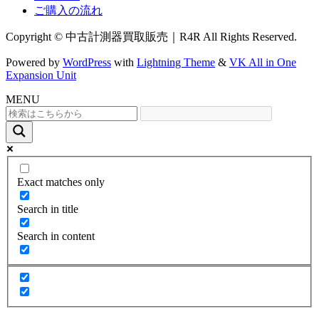
ご購入の流れ
Copyright © 中古計測器買取販売｜R4R All Rights Reserved.
Powered by
WordPress
with
Lightning Theme
&
VK All in One
Expansion Unit
MENU
Exact matches only
Search in title
Search in content