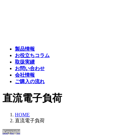
コ
ナ
ン
ビ
テ
ゲ
ン
ー
ツ
シ
へ
ョ
ス
ン
製品情報
キ
に
お役立ちコラム
ッ
移
取扱実績
プ
動
お問い合わせ
会社情報
ご購入の流れ
直流電子負荷
HOME
直流電子負荷
Keysight