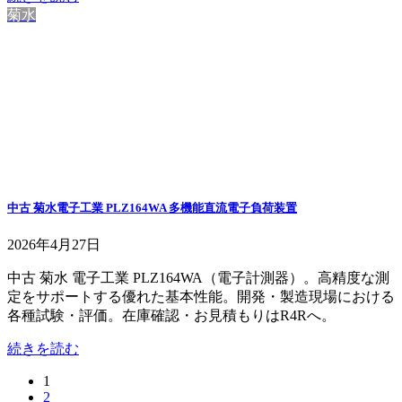
菊水
中古 菊水電子工業 PLZ164WA 多機能直流電子負荷装置
2026年4月27日
中古 菊水 電子工業 PLZ164WA（電子計測器）。高精度な測
定をサポートする優れた基本性能。開発・製造現場における
各種試験・評価。在庫確認・お見積もりはR4Rへ。
続きを読む
固
1
投
固
2
定