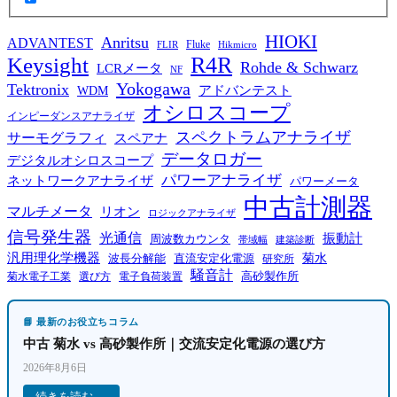
HIOKI
Anritsu
ADVANTEST
Fluke
FLIR
Hikmicro
R4R
Keysight
Rohde & Schwarz
LCRメータ
NF
Yokogawa
Tektronix
WDM
アドバンテスト
オシロスコープ
インピーダンスアナライザ
スペクトラムアナライザ
サーモグラフィ
スペアナ
データロガー
デジタルオシロスコープ
パワーアナライザ
ネットワークアナライザ
パワーメータ
中古計測器
マルチメータ
リオン
ロジックアナライザ
信号発生器
光通信
振動計
周波数カウンタ
帯域幅
建築診断
汎用理化学機器
菊水
波長分解能
直流安定化電源
研究所
騒音計
高砂製作所
菊水電子工業
電子負荷装置
選び方
📘 最新のお役立ちコラム
中古 菊水 vs 高砂製作所｜交流安定化電源の選び方
2026年8月6日
続きを読む →