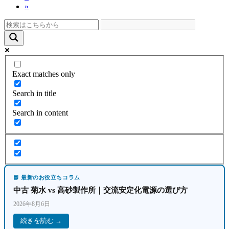
稿
»
定
ペ
ペ
ー
の
ー
ジ
ペ
ジ
ー
ジ
Exact matches only
送
Search in title
り
Search in content
📘 最新のお役立ちコラム
中古 菊水 vs 高砂製作所｜交流安定化電源の選び方
2026年8月6日
続きを読む →